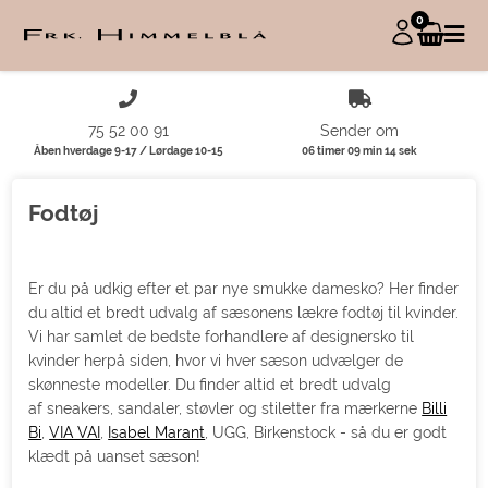
0
75 52 00 91
Sender om
Åben hverdage 9-17 / Lørdage 10-15
06 timer 09 min 13 sek
Fodtøj
Er du på udkig efter et par nye smukke damesko? Her finder
du altid et bredt udvalg af sæsonens lækre fodtøj til kvinder.
Vi har samlet de bedste forhandlere af designersko til
kvinder herpå siden, hvor vi hver sæson udvælger de
skønneste modeller. Du finder altid et bredt udvalg
af sneakers, sandaler, støvler og stiletter fra mærkerne
Billi
Bi
,
VIA VAI
,
Isabel Marant
, UGG, Birkenstock - så du er godt
klædt på uanset sæson!