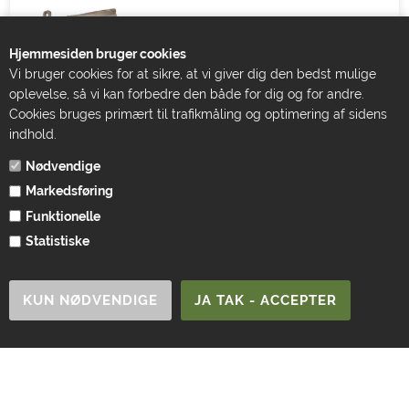
Hjemmesiden bruger cookies
Vi bruger cookies for at sikre, at vi giver dig den bedst mulige
oplevelse, så vi kan forbedre den både for dig og for andre.
Cookies bruges primært til trafikmåling og optimering af sidens
indhold.
UGG Classic Ultra Mini
UGG Scuffette II
Støvler, Antilope
Slippers, Chestnut
Nødvendige
Markedsføring
UGG
UGG
Funktionelle
DKK 1.499,00
DKK 899,00
Statistiske
1