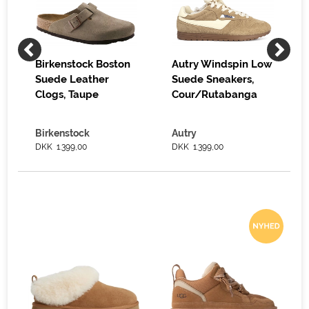
s
Birkenstock Boston
Autry Windspin Low
Suede Leather
Suede Sneakers,
Clogs, Taupe
Cour/Rutabanga
Birkenstock
Autry
DKK 1.399,00
DKK 1.399,00