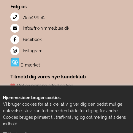
Følg os
75 52 00 91
info@frk-himmelblaa.dk
Facebook
Instagram
E-mærket
Tilmeld dig vores nye kundeklub
Optjen point på alle dine køb
Fødselsdagsgave hvert år, fra os til dig
Hjemmesiden bruger cookies
Dine point udløber aldrig
Vi bruger cookies for at sikre, at vi giver dig den bedst mulige
Adgang til eksklusive tilbud før alle andre
oplevelse, så vi kan forbedre den både for dig og for andre.
Bare ren forkælelse
Cookies bruges primært til trafikmåling og optimering af sidens
indhold.
TILMELD DIG HER