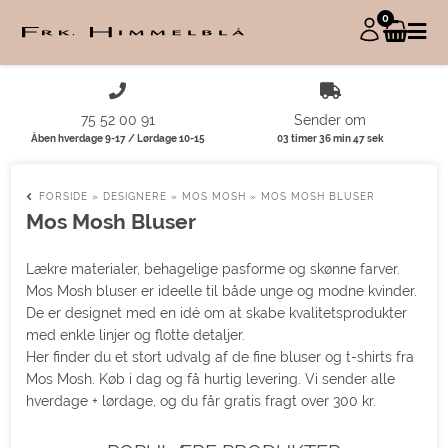
0
75 52 00 91
Sender om
Åben hverdage 9-17 / Lørdage 10-15
03 timer 36 min 47 sek
FORSIDE
»
DESIGNERE
»
MOS MOSH
»
MOS MOSH BLUSER
Mos Mosh Bluser
Lækre materialer, behagelige pasforme og skønne farver.
Mos Mosh bluser er ideelle til både unge og modne kvinder.
De er designet med en idé om at skabe kvalitetsprodukter
med enkle linjer og flotte detaljer.
Her finder du et stort udvalg af de fine bluser og t-shirts fra
Mos Mosh. Køb i dag og få hurtig levering. Vi sender alle
hverdage + lørdage, og du får gratis fragt over 300 kr.