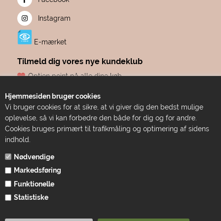
Instagram
E-mærket
Tilmeld dig vores nye kundeklub
Optjen point på alle dine køb
Fødselsdagsgave hvert år, fra os til dig
Hjemmesiden bruger cookies
Dine point udløber aldrig
Vi bruger cookies for at sikre, at vi giver dig den bedst mulige
Adgang til eksklusive tilbud før alle andre
oplevelse, så vi kan forbedre den både for dig og for andre.
Bare ren forkælelse
Cookies bruges primært til trafikmåling og optimering af sidens
indhold.
TILMELD DIG HER
Nødvendige
Markedsføring
Funktionelle
Statistiske