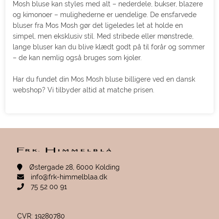
Mosh bluse kan styles med alt – nederdele, bukser, blazere
og kimonoer – mulighederne er uendelige. De ensfarvede
bluser fra Mos Mosh gør det ligeledes let at holde en
simpel, men eksklusiv stil. Med stribede eller mønstrede,
lange bluser kan du blive klædt godt på til forår og sommer
– de kan nemlig også bruges som kjoler.
Har du fundet din Mos Mosh bluse billigere ved en dansk
webshop? Vi tilbyder altid at matche prisen.
Østergade 28, 6000 Kolding
info@frk-himmelblaa.dk
75 52 00 91
CVR: 19280780