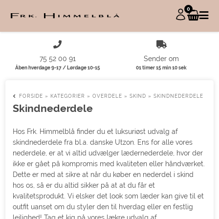
0
75 52 00 91
Sender om
Åben hverdage 9-17 / Lørdage 10-15
01 timer 15 min 09 sek
FORSIDE
»
KATEGORIER
»
OVERDELE
»
SKIND
»
SKINDNEDERDELE
Skindnederdele
Hos Frk. Himmelblå finder du et luksuriøst udvalg af
skindnederdele fra bl.a. danske Utzon. Ens for alle vores
nederdele, er at vi altid udvælger lædernederdele, hvor der
ikke er gået på kompromis med kvaliteten eller håndværket.
Dette er med at sikre at når du køber en nederdel i skind
hos os, så er du altid sikker på at at du får et
kvalitetsprodukt. Vi elsker det look som læder kan give til et
outfit uanset om du styler den til hverdag eller en festlig
lejlighed! Tag et kig på vores lækre udvalg af