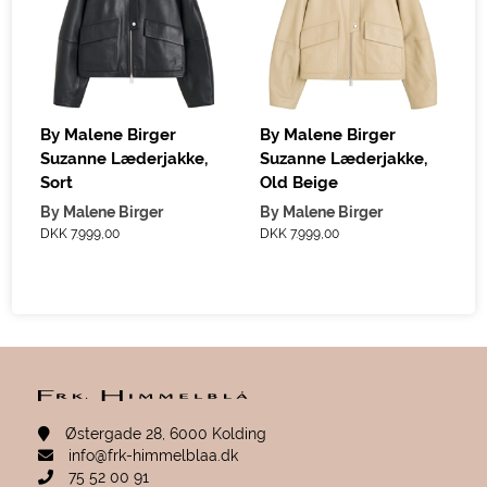
D
By Malene Birger
By Malene Birger
Suzanne Læderjakke,
Suzanne Læderjakke,
Sort
Old Beige
By Malene Birger
By Malene Birger
DKK 7.999,00
DKK 7.999,00
Østergade 28, 6000 Kolding
info@frk-himmelblaa.dk
75 52 00 91