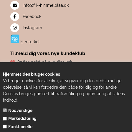
info@frk-himmelblaa.dk
Facebook
Instagram
E-mærket
Tilmeld dig vores nye kundeklub
Optjen point på alle dine køb
Fødselsdagsgave hvert år, fra os til dig
Hjemmesiden bruger cookies
Dine point udløber aldrig
Vi bruger cookies for at sikre, at vi giver dig den bedst mulige
Adgang til eksklusive tilbud før alle andre
oplevelse, så vi kan forbedre den både for dig og for andre.
Bare ren forkælelse
Cookies bruges primært til trafikmåling og optimering af sidens
indhold.
TILMELD DIG HER
Nødvendige
Markedsføring
Funktionelle