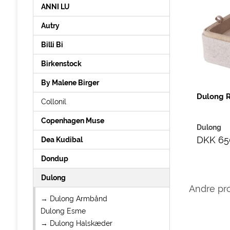
ANNI LU
Autry
Billi Bi
Birkenstock
By Malene Birger
Dulong R
Collonil
Copenhagen Muse
Dulong
DKK 65
Dea Kudibal
Dondup
Dulong
Andre pr
→ Dulong Armbånd
Dulong Esme
→ Dulong Halskæder
Dulong Heart
Dulong Piccolo