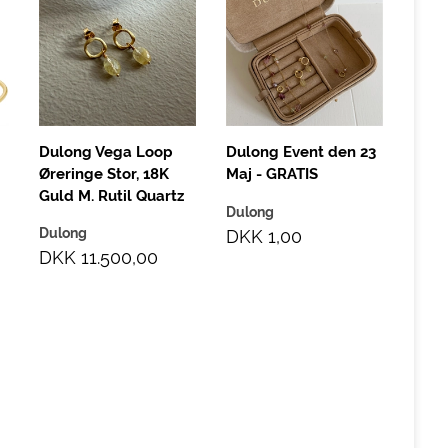
Arm
Jubi
Guld
Dulo
DKK
Dulong Vega Loop
Dulong Event den 23
Øreringe Stor, 18K
Maj - GRATIS
Guld M. Rutil Quartz
Dulong
Dulong
DKK 1,00
DKK 11.500,00