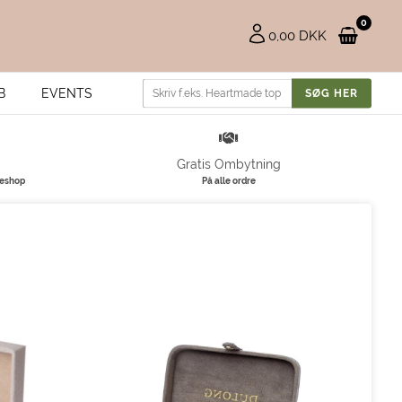
0
0,00 DKK
B
EVENTS
Gratis Ombytning
keshop
På alle ordre