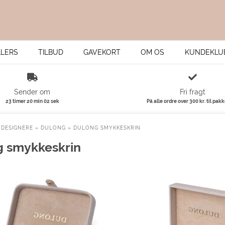
LLERS
TILBUD
GAVEKORT
OM OS
KUNDEKLU
Sender om
Fri fragt
23 timer 20 min 02 sek
På alle ordre over 300 kr. til pak
»
DESIGNERE
»
DULONG
»
DULONG SMYKKESKRIN
g smykkeskrin