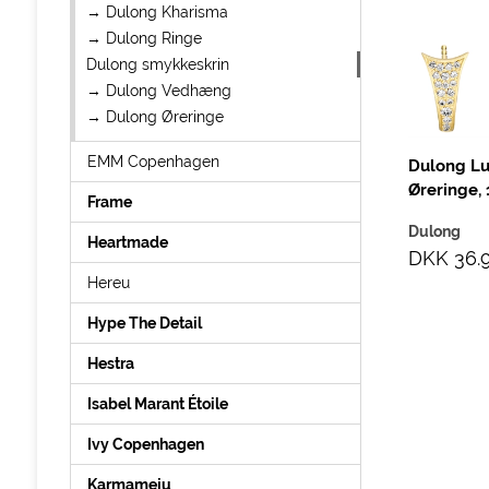
→ Dulong Kharisma
Halskæde, Sølv
Moonlight Armbånd,
→ Dulong Ringe
18K Guld
Dulong
Dulong smykkeskrin
Dulong
DKK 900,00
→ Dulong Vedhæng
DKK 8.900,00
→ Dulong Øreringe
EMM Copenhagen
Dulong L
Øreringe,
Frame
Dulong
Heartmade
DKK 36.
Hereu
Hype The Detail
Hestra
Isabel Marant Étoile
Ivy Copenhagen
Karmameju