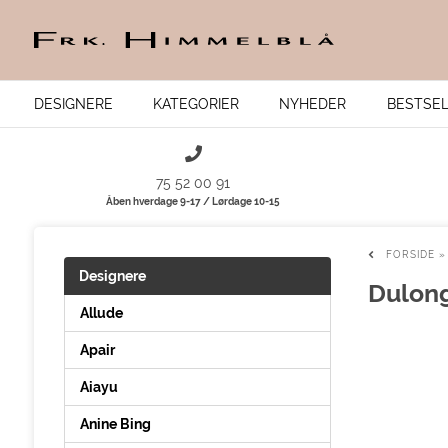
DESIGNERE
KATEGORIER
NYHEDER
BESTSE
75 52 00 91
Åben hverdage 9-17 / Lørdage 10-15
FORSIDE
Designere
Dulon
Allude
Apair
Aiayu
Anine Bing