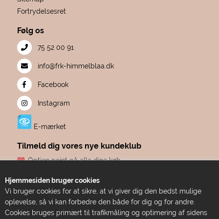
Fortrydelsesret
Følg os
75 52 00 91
info@frk-himmelblaa.dk
Facebook
Instagram
E-mærket
Tilmeld dig vores nye kundeklub
Optjen point på alle dine køb
Fødselsdagsgave hvert år, fra os til dig
Hjemmesiden bruger cookies
Dine point udløber aldrig
Vi bruger cookies for at sikre, at vi giver dig den bedst mulige
Adgang til eksklusive tilbud før alle andre
oplevelse, så vi kan forbedre den både for dig og for andre.
Bare ren forkælelse
Cookies bruges primært til trafikmåling og optimering af sidens