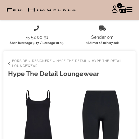
0
75 52 00 91
Sender om
Åben hverdage 9-17 / Lørdage 10-15
16 timer 18 min 07 sek
FORSIDE
»
DESIGNERE
»
HYPE THE DETAIL
»
HYPE THE DETAIL
LOUNGEWEAR
Hype The Detail Loungewear