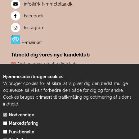
info@frk-himmelblaa.dk
Facebook
Instagram
E-mærket
Tilmeld dig vores nye kundeklub
Optjen point på alle dine køb
Fødselsdagsgave hvert år, fra os til dig
Hjemmesiden bruger cookies
Dine point udløber aldrig
Vi bruger cookies for at sikre, at vi giver dig den bedst mulige
Adgang til eksklusive tilbud før alle andre
oplevelse, så vi kan forbedre den både for dig og for andre.
Bare ren forkælelse
Cookies bruges primært til trafikmåling og optimering af sidens
indhold.
TILMELD DIG HER
Nødvendige
Markedsføring
Funktionelle