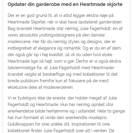
Opdater din garderobe med en Heartmade skjorte
Der er en god grund til, at vi altid kigger ekstra nøje på
Heartmade Skjorter, når vi skal have opdateret garderoben.
Bag brandet Heartmade står nemlig Julie Fagerholdt, en af
vores absolutte yndlingsdesignere på den danske
modescene. Her får du nemlig styles og designs, der er
indbegrebet af elegance og romantik. Og er du en af dem,
der også går op i høj kvalitet, så vil du uden tvivl elske
Heartmade lige så højt, som vi gør. Derfor er vi også ekstra
taknemmelige for, at Julie Fagerholdt med Heartmade-
brandet valgte at beskæftige sig med kollektioner til det
brede publikum fremfor kun at fokusere på de mest
eksklusive dele af modeverdenen.
Vi er tydeligvis ikke de eneste, der holder meget af Julie
Fagerholdt og Heartmade. Hun har nemlig opnået stor
anerkendelse både herhjemme og i udlandet. Hele to gange
har hun formået at vinde den anerkendte modepris
Guldknappen for sine unikke stil. Inspirationen til sine
kollektioner finder Julie Fagerholdt over alt i verden. De