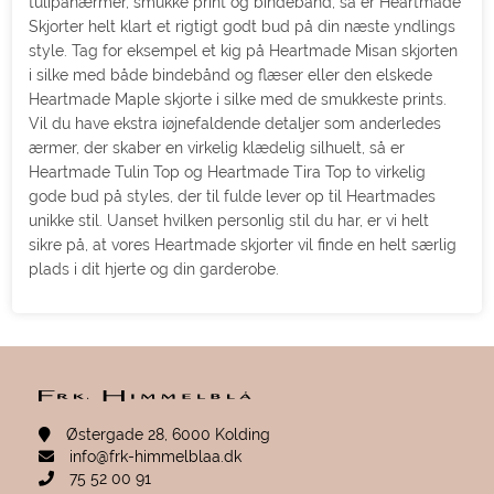
tulipanærmer, smukke print og bindebånd, så er Heartmade
Skjorter helt klart et rigtigt godt bud på din næste yndlings
style. Tag for eksempel et kig på Heartmade Misan skjorten
i silke med både bindebånd og flæser eller den elskede
Heartmade Maple skjorte i silke med de smukkeste prints.
Vil du have ekstra iøjnefaldende detaljer som anderledes
ærmer, der skaber en virkelig klædelig silhuelt, så er
Heartmade Tulin Top og Heartmade Tira Top to virkelig
gode bud på styles, der til fulde lever op til Heartmades
unikke stil. Uanset hvilken personlig stil du har, er vi helt
sikre på, at vores Heartmade skjorter vil finde en helt særlig
plads i dit hjerte og din garderobe.
Østergade 28, 6000 Kolding
info@frk-himmelblaa.dk
75 52 00 91