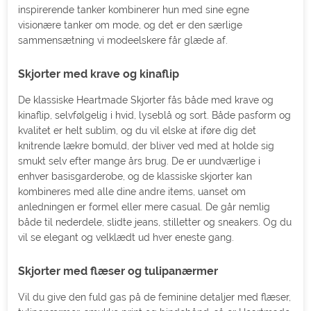
inspirerende tanker kombinerer hun med sine egne
visionære tanker om mode, og det er den særlige
sammensætning vi modeelskere får glæde af.
Skjorter med krave og kinaflip
De klassiske Heartmade Skjorter fås både med krave og
kinaflip, selvfølgelig i hvid, lyseblå og sort. Både pasform og
kvalitet er helt sublim, og du vil elske at iføre dig det
knitrende lækre bomuld, der bliver ved med at holde sig
smukt selv efter mange års brug. De er uundværlige i
enhver basisgarderobe, og de klassiske skjorter kan
kombineres med alle dine andre items, uanset om
anledningen er formel eller mere casual. De går nemlig
både til nederdele, slidte jeans, stilletter og sneakers. Og du
vil se elegant og velklædt ud hver eneste gang.
Skjorter med flæser og tulipanærmer
Vil du give den fuld gas på de feminine detaljer med flæser,