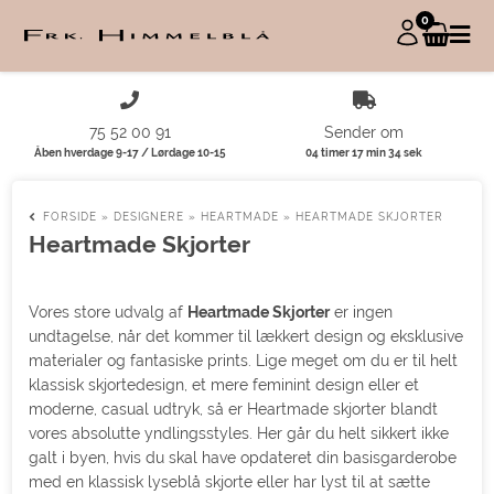
0
75 52 00 91
Sender om
Åben hverdage 9-17 / Lørdage 10-15
04 timer 17 min 33 sek
FORSIDE
»
DESIGNERE
»
HEARTMADE
»
HEARTMADE SKJORTER
Heartmade Skjorter
Vores store udvalg af
Heartmade Skjorter
er ingen
undtagelse, når det kommer til lækkert design og eksklusive
materialer og fantasiske prints. Lige meget om du er til helt
klassisk skjortedesign, et mere feminint design eller et
moderne, casual udtryk, så er Heartmade skjorter blandt
vores absolutte yndlingsstyles. Her går du helt sikkert ikke
galt i byen, hvis du skal have opdateret din basisgarderobe
med en klassisk lyseblå skjorte eller har lyst til at sætte