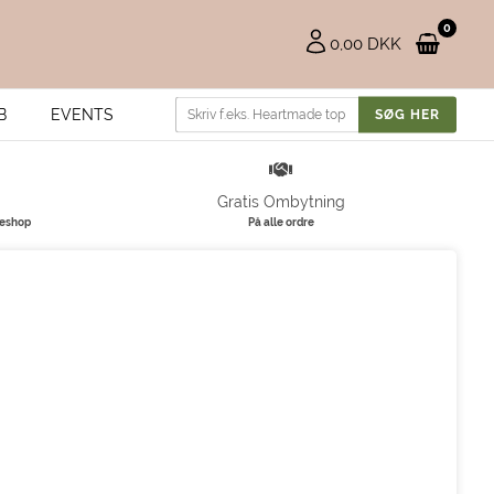
0
0,00 DKK
B
EVENTS
Gratis Ombytning
keshop
På alle ordre