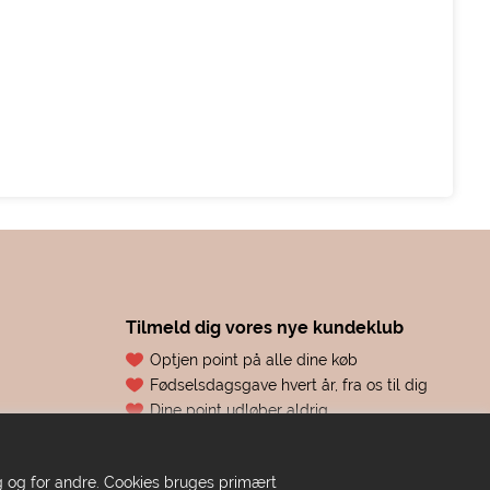
Tilmeld dig vores nye kundeklub
Optjen point på alle dine køb
Fødselsdagsgave hvert år, fra os til dig
Dine point udløber aldrig
Adgang til eksklusive tilbud før alle andre
Bare ren forkælelse
dig og for andre. Cookies bruges primært