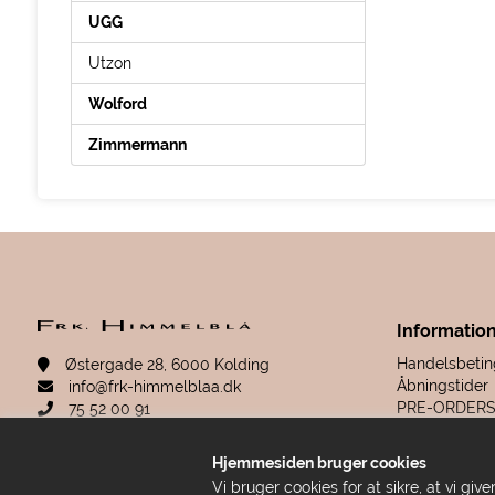
UGG
Utzon
Wolford
Zimmermann
Informatio
Handelsbetin
Østergade 28, 6000 Kolding
Åbningstider
info@frk-himmelblaa.dk
PRE-ORDER
75 52 00 91
Retur & rekla
Sitemap
Hjemmesiden bruger cookies
Fortrydelsesr
CVR: 19280780
Vi bruger cookies for at sikre, at vi g