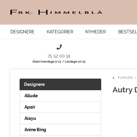
DESIGNERE
KATEGORIER
NYHEDER
BESTSE
75 52 00 91
Åben hverdage 9-17 / Lørdage 10-15
FORSIDE
Designere
Autry 
Allude
Apair
Aiayu
Anine Bing