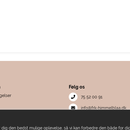
n
Følg os
gelser
75 52 00 91
S
info@frk-himmelblaa.dk
mation
Facebook
et
iver dig den bedst mulige oplevelse, så vi kan forbedre den både for 