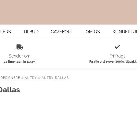
LLERS
TILBUD
GAVEKORT
OM OS
KUNDEKLU
Sender om
Fri fragt
22 timer 21 min 11 sek
På alle ordre over 300 kr. til pak
»
DESIGNERE
»
AUTRY
»
AUTRY DALLAS
Dallas