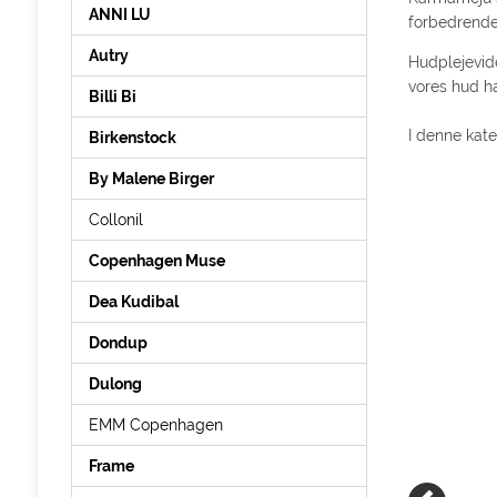
ANNI LU
forbedrende 
Autry
Hudplejevid
vores hud ha
Billi Bi
I denne kate
Birkenstock
By Malene Birger
Collonil
Copenhagen Muse
Dea Kudibal
Dondup
Dulong
EMM Copenhagen
Frame