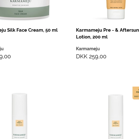
u Silk Face Cream, 50 ml
Karmameju Pre - & Aftersu
Lotion, 200 ml
ju
Karmameju
9,00
DKK 259,00