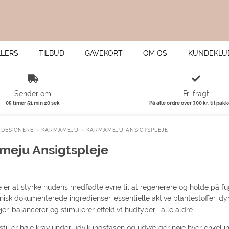
LLERS
TILBUD
GAVEKORT
OM OS
KUNDEKLU
Sender om
Fri fragt
05 timer 51 min 19 sek
På alle ordre over 300 kr. til pak
»
DESIGNERE
»
KARMAMEJU
»
KARMAMEJU ANSIGTSPLEJE
eju Ansigtspleje
e er at styrke hudens medfødte evne til at regenerere og holde på f
inisk dokumenterede ingredienser, essentielle aktive plantestoffer,
jer, balancerer og stimulerer effektivt hudtyper i alle aldre.
iller høje krav under udviklingsfasen og udvælger nøje hver enkel ing