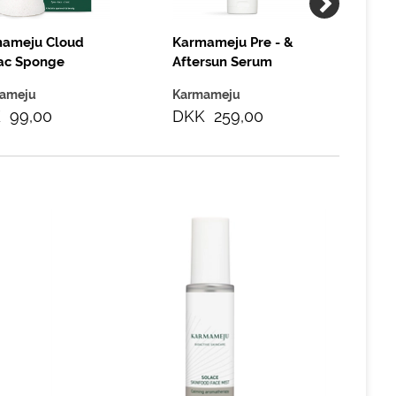
ameju Cloud
Karmameju Pre - &
Ka
ac Sponge
Aftersun Serum
Fa
Lotion, 200 ml
ameju
Karmameju
Ka
 99,00
DKK 259,00
DK