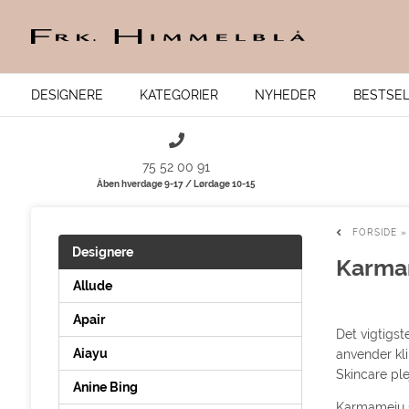
DESIGNERE
KATEGORIER
NYHEDER
BESTSE
75 52 00 91
Åben hverdage 9-17 / Lørdage 10-15
FORSIDE
Designere
Karmam
Allude
Apair
Det vigtigst
Aiayu
anvender kl
Skincare ple
Anine Bing
Karmameju st