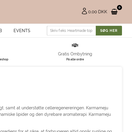
0
0,00 DKK
B
EVENTS
Gratis Ombytning
keshop
På alle ordre
ugt, samt at understøtte celleregenereringen. Karmameju
 dynamiske lipider og den dyrebare aromaterapi. Karmameju
rediens for at sikre, at forbrugeren altid opnår synlige og