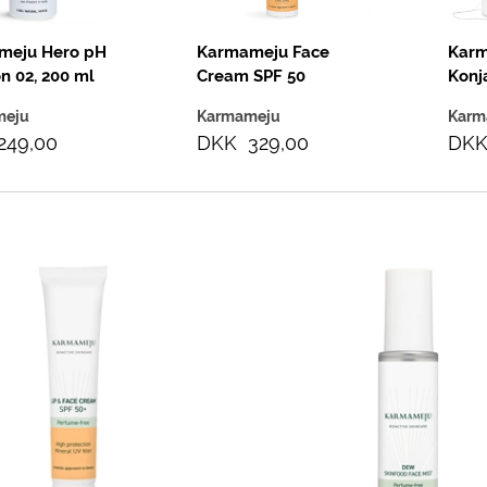
meju Hero pH
Karmameju Face
Karm
on 02, 200 ml
Cream SPF 50
Konj
Parfumefri, 50 ml
meju
Karmameju
Karm
249,00
DKK 329,00
DKK