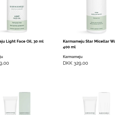
u Light Face Oil, 30 ml
Karmameju Star Micellar Wa
400 ml
ju
Karmameju
9,00
DKK 329,00