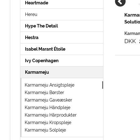
Heartmade
Hereu
ju Face
Karmameju Hero pH
Karma
F 30, 50 ml
Solution 02, 400 ml
Soluti
Hype The Detail
ju
Karmameju
Karma
Hestra
9,00
DKK 349,00
DKK 
Isabel Marant Étoile
Ivy Copenhagen
Karmameju
Karmameju Ansigtspleje
Karmameju Børster
Karmameju Gaveæsker
Karmameju Håndpleje
Karmameju Hårprodukter
Karmameju Kropspleje
Karmameju Solpleje