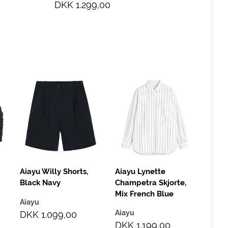
DKK 1.299,00
Aiayu
Skjo
Aiay
DKK
Aiayu Willy Shorts,
Aiayu Lynette
Black Navy
Champetra Skjorte,
Mix French Blue
Aiayu
Aiayu
DKK 1.099,00
DKK 1.199,00