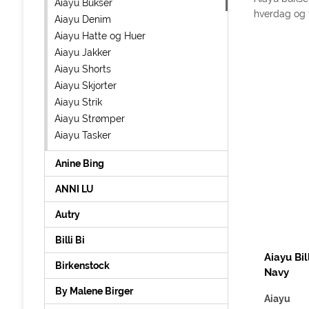
Aiayu Bukser
hverdag og f
Aiayu Denim
Aiayu Hatte og Huer
Aiayu Jakker
Aiayu Shorts
Aiayu Skjorter
Aiayu Strik
Aiayu Strømper
Aiayu Tasker
Anine Bing
ANNI LU
Autry
Billi Bi
Aiayu Bil
Birkenstock
Navy
By Malene Birger
Aiayu