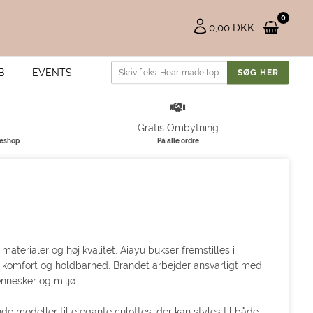
0
0,00 DKK
B
EVENTS
Gratis Ombytning
keshop
På alle ordre
erialer og høj kvalitet. Aiayu bukser fremstilles i
r komfort og holdbarhed. Brandet arbejder ansvarligt med
nnesker og miljø.
ende modeller til elegante culottes, der kan styles til både