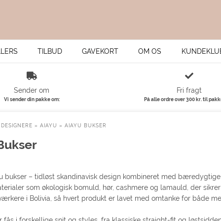
LLERS
TILBUD
GAVEKORT
OM OS
KUNDEKLU
Sender om
Fri fragt
Vi sender din pakke om:
På alle ordre over 300 kr. til pak
»
DESIGNERE
»
AIAYU
»
AIAYU BUKSER
Bukser
bukser – tidløst skandinavisk design kombineret med bæredygtige mat
aterialer som økologisk bomuld, hør, cashmere og lamauld, der sikre
ærkere i Bolivia, så hvert produkt er lavet med omtanke for både me
 fås i forskellige snit og styles, fra klassiske straight-fit og løstsidd