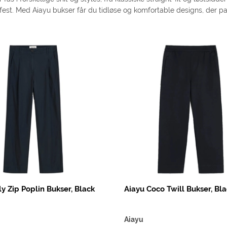
est. Med Aiayu bukser får du tidløse og komfortable designs, der pass
ly Zip Poplin Bukser, Black
Aiayu Coco Twill Bukser, Bl
Aiayu