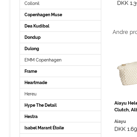
DKK 1.3
Collonil
Copenhagen Muse
Dea Kudibal
Andre pr
Dondup
Dulong
Aiayu Gentle Long
Aiayu Bag Striped
EMM Copenhagen
Sleeve Bluse, Sort
Medium, Mix Blue
Boy
Frame
Aiayu
Aiayu
DKK 949,00
Heartmade
DKK 599,00
Hereu
Aiayu Hele
Hype The Detail
Clutch, Al
Hestra
Aiayu
Isabel Marant Étoile
DKK 1.6