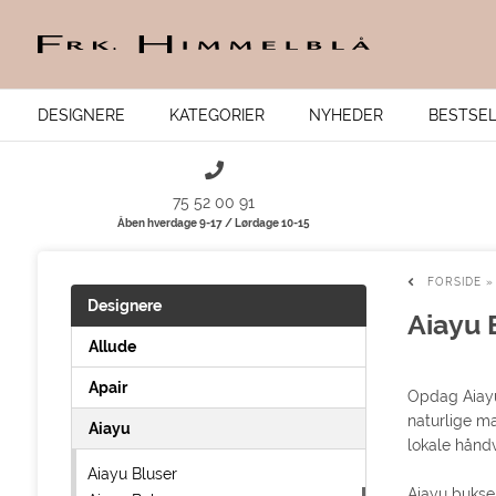
DESIGNERE
KATEGORIER
NYHEDER
BESTSE
75 52 00 91
Åben hverdage 9-17 / Lørdage 10-15
FORSIDE
Designere
Aiayu 
Allude
Apair
Opdag Aiayu 
naturlige m
Aiayu
lokale håndv
Aiayu Bluser
Aiayu bukser