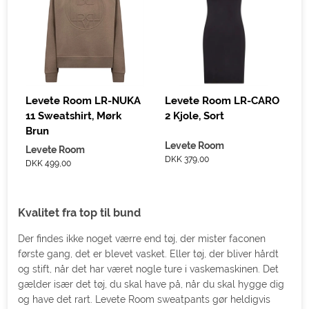
D
Levete Room LR-NUKA
Levete Room LR-CARO
11 Sweatshirt, Mørk
2 Kjole, Sort
Brun
Levete Room
Levete Room
DKK 379,00
DKK 499,00
Kvalitet fra top til bund
Der findes ikke noget værre end tøj, der mister faconen
første gang, det er blevet vasket. Eller tøj, der bliver hårdt
og stift, når det har været nogle ture i vaskemaskinen. Det
gælder især det tøj, du skal have på, når du skal hygge dig
og have det rart. Levete Room sweatpants gør heldigvis