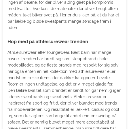
ingen af delene, for der bliver aldrig gået på kompromis
med kvalitet, hverken i de materialer der bliver brugt eller i
måden, tøjet bliver syet på. Her er du sikker på, at du har et
par lækre og bløde sweatpants mange søndage frem i
tiden.
Hop med på athleisurewear trenden
AthLeisurewear eller loungewear, kært barn har mange
navne. Trenden har bredt sig som steppebrand i hele
modebilledet, og de fleste brands med respekt for sig selv
har også enten en hel kollektion med athleisurewear eller i
mindst en række items, der dækker kategorien. Levete
Room er ingen undtagelse, og det er vi meget glade for.
Den lækre kvalitet som brandet er kendt for, går nemlig igen
i deres sweatpants og sweatshirts. Athleisurewear er
inspireret fra sport og fritid, der bliver blandet med trends
fra modeverdenen. Og resultatet er lækkert, casual og cool
tøj, som du sagtens kan bruge til andet end en søndag på
sofaen. Det er nemlig blevet meget mere acceptabelt at
bære sweatpants i sammenhænge, man ikke tidligere har