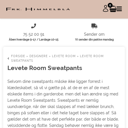
0
75 52 00 91
Sender om
Åben hverdage 9-17 / Lørdage 10-15
Vi sender din pakke mandag
FORSIDE
»
DESIGNERE
»
LEVETE ROOM
»
LEVETE ROOM
SWEATPANTS
Levete Room Sweatpants
Selvom dine sweatpants måske ikke ligger forrest i
klædeskabet, så vil vi gætte på, at de er en af de mest
elskede items i din garderobe, men det kan ændre sig med
Levete Room Sweatpants. Sweatpants er nemlig
uundværlige, når der skal slappes af med lækker brunch,
binges på sofaen eller i det hele taget bare slappes af. Så
gælder det om at have det perfekte par, der både er bløde,
velsiddende og flotte. Søndag behøver nemlig ikke være lig