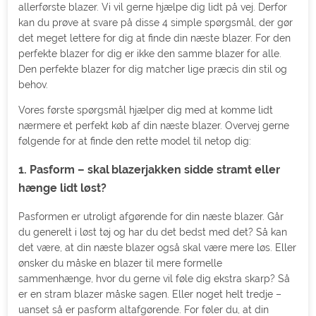
allerførste blazer. Vi vil gerne hjælpe dig lidt på vej. Derfor
kan du prøve at svare på disse 4 simple spørgsmål, der gør
det meget lettere for dig at finde din næste blazer. For den
perfekte blazer for dig er ikke den samme blazer for alle.
Den perfekte blazer for dig matcher lige præcis din stil og
behov.
Vores første spørgsmål hjælper dig med at komme lidt
nærmere et perfekt køb af din næste blazer. Overvej gerne
følgende for at finde den rette model til netop dig:
1. Pasform – skal blazerjakken sidde stramt eller
hænge lidt løst?
Pasformen er utroligt afgørende for din næste blazer. Går
du generelt i løst tøj og har du det bedst med det? Så kan
det være, at din næste blazer også skal være mere løs. Eller
ønsker du måske en blazer til mere formelle
sammenhænge, hvor du gerne vil føle dig ekstra skarp? Så
er en stram blazer måske sagen. Eller noget helt tredje –
uanset så er pasform altafgørende. For føler du, at din