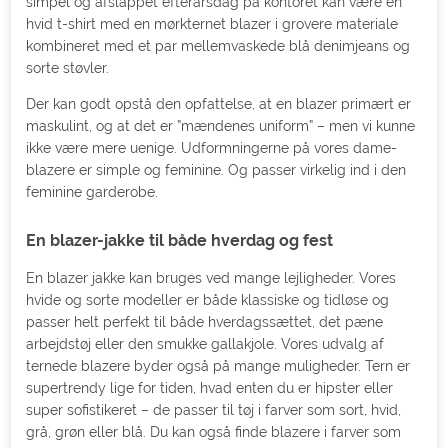
simpel og afslappet efterårsdag på kontoret kan være en
hvid t-shirt med en mørkternet blazer i grovere materiale
kombineret med et par mellemvaskede blå denimjeans og
sorte støvler.
Der kan godt opstå den opfattelse, at en blazer primært er
maskulint, og at det er ”mændenes uniform” – men vi kunne
ikke være mere uenige. Udformningerne på vores dame-
blazere er simple og feminine. Og passer virkelig ind i den
feminine garderobe.
En blazer-jakke til både hverdag og fest
En blazer jakke kan bruges ved mange lejligheder. Vores
hvide og sorte modeller er både klassiske og tidløse og
passer helt perfekt til både hverdagssættet, det pæne
arbejdstøj eller den smukke gallakjole. Vores udvalg af
ternede blazere byder også på mange muligheder. Tern er
supertrendy lige for tiden, hvad enten du er hipster eller
super sofistikeret – de passer til tøj i farver som sort, hvid,
grå, grøn eller blå. Du kan også finde blazere i farver som