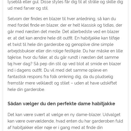
lyseblå eller gul. Disse styles får dig til at stråle og skille dig
ud med farver og stil.
Selvom der findes en blazer til hver anledning, så kan du
med fordel finde en blazer, der er helt klassisk og tidløs, der
går med næsten det meste. Det allerbedste ved en blazer
er, at det kan ændre hele dit outfit. En habitjakke kan tilføje
et twist til hele din garderobe og genoplive dine simple
arbejdsbukser eller din rolige festkjole. Du har måske en lille
tøjkrise, hvor du føler, at du går rundt i næsten det samme
tøj hver dag? Så pep din stil op ved blot at smide en blazer
ind i dagens outfit. Du vil med det samme opleve en
fantastisk respons fra folk omkring dig, da du pludselig
fremstår mere velklædt og stilet – uden at have udskiftet
hele din garderobe.
Sådan vælger du den perfekte dame habitjakke
Det kan være svært at vælge en ny dame-blazer. Udvalget
kan være overvældende, hvad enten du har garderoben fuld
af habitjakker eller nøje er i gang med at finde din