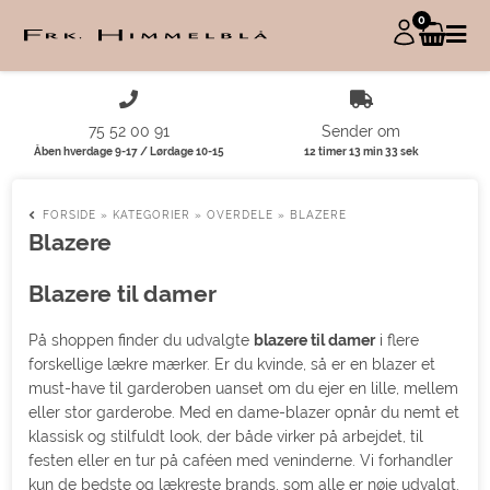
0
75 52 00 91
Sender om
Åben hverdage 9-17 / Lørdage 10-15
12 timer 13 min 32 sek
FORSIDE
»
KATEGORIER
»
OVERDELE
»
BLAZERE
Blazere
Blazere til damer
På shoppen finder du udvalgte
blazere til damer
i flere
forskellige lækre mærker. Er du kvinde, så er en blazer et
must-have til garderoben uanset om du ejer en lille, mellem
eller stor garderobe. Med en dame-blazer opnår du nemt et
klassisk og stilfuldt look, der både virker på arbejdet, til
festen eller en tur på caféen med veninderne. Vi forhandler
kun de bedste og lækreste brands, som alle er nøje udvalgt.