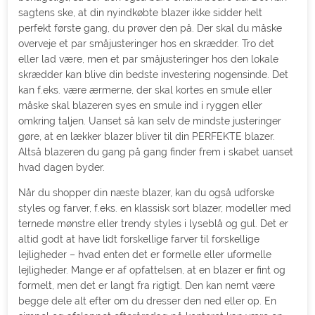
sagtens ske, at din nyindkøbte blazer ikke sidder helt
perfekt første gang, du prøver den på. Der skal du måske
overveje et par småjusteringer hos en skrædder. Tro det
eller lad være, men et par småjusteringer hos den lokale
skrædder kan blive din bedste investering nogensinde. Det
kan f.eks. være ærmerne, der skal kortes en smule eller
måske skal blazeren syes en smule ind i ryggen eller
omkring taljen. Uanset så kan selv de mindste justeringer
gøre, at en lækker blazer bliver til din PERFEKTE blazer.
Altså blazeren du gang på gang finder frem i skabet uanset
hvad dagen byder.
Når du shopper din næste blazer, kan du også udforske
styles og farver, f.eks. en klassisk sort blazer, modeller med
ternede mønstre eller trendy styles i lyseblå og gul. Det er
altid godt at have lidt forskellige farver til forskellige
lejligheder – hvad enten det er formelle eller uformelle
lejligheder. Mange er af opfattelsen, at en blazer er fint og
formelt, men det er langt fra rigtigt. Den kan nemt være
begge dele alt efter om du dresser den ned eller op. En