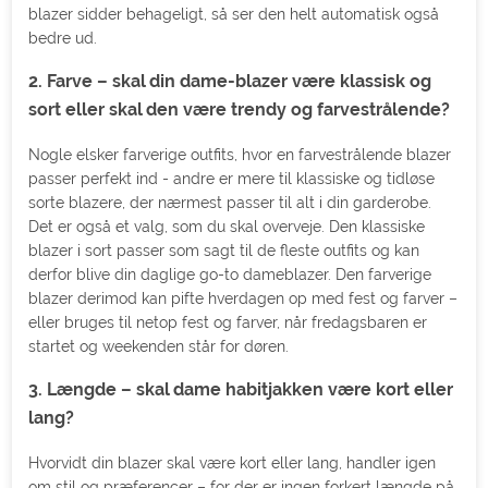
blazer sidder behageligt, så ser den helt automatisk også
bedre ud.
2. Farve – skal din dame-blazer være klassisk og
sort eller skal den være trendy og farvestrålende?
Nogle elsker farverige outfits, hvor en farvestrålende blazer
passer perfekt ind - andre er mere til klassiske og tidløse
sorte blazere, der nærmest passer til alt i din garderobe.
Det er også et valg, som du skal overveje. Den klassiske
blazer i sort passer som sagt til de fleste outfits og kan
derfor blive din daglige go-to dameblazer. Den farverige
blazer derimod kan pifte hverdagen op med fest og farver –
eller bruges til netop fest og farver, når fredagsbaren er
startet og weekenden står for døren.
3. Længde – skal dame habitjakken være kort eller
lang?
Hvorvidt din blazer skal være kort eller lang, handler igen
om stil og præferencer – for der er ingen forkert længde på