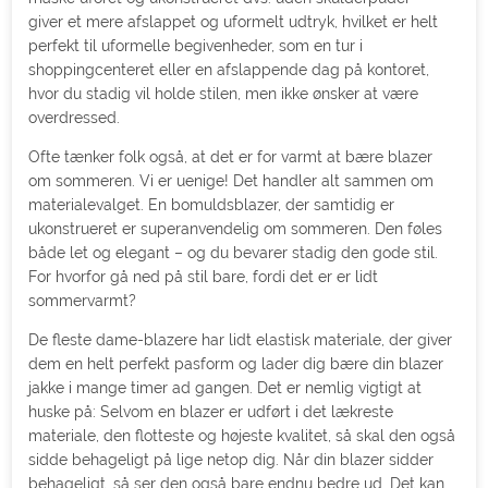
giver et mere afslappet og uformelt udtryk, hvilket er helt
perfekt til uformelle begivenheder, som en tur i
shoppingcenteret eller en afslappende dag på kontoret,
hvor du stadig vil holde stilen, men ikke ønsker at være
overdressed.
Ofte tænker folk også, at det er for varmt at bære blazer
om sommeren. Vi er uenige! Det handler alt sammen om
materialevalget. En bomuldsblazer, der samtidig er
ukonstrueret er superanvendelig om sommeren. Den føles
både let og elegant – og du bevarer stadig den gode stil.
For hvorfor gå ned på stil bare, fordi det er er lidt
sommervarmt?
De fleste dame-blazere har lidt elastisk materiale, der giver
dem en helt perfekt pasform og lader dig bære din blazer
jakke i mange timer ad gangen. Det er nemlig vigtigt at
huske på: Selvom en blazer er udført i det lækreste
materiale, den flotteste og højeste kvalitet, så skal den også
sidde behageligt på lige netop dig. Når din blazer sidder
behageligt, så ser den også bare endnu bedre ud. Det kan