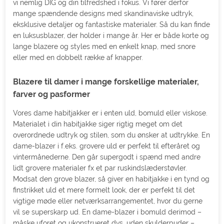
vi nemlig DIG og din tilfredshed i fokus. Vi fører derfor
mange spændende designs med skandinaviske udtryk,
eksklusive detaljer og fantastiske materialer. Så du kan finde
en luksusblazer, der holder i mange år. Her er både korte og
lange blazere og styles med en enkelt knap, med snore
eller med en dobbelt række af knapper.
Blazere til damer i mange forskellige materialer,
farver og pasformer
Vores dame habitjakker er i enten uld, bomuld eller viskose.
Materialet i din habitjakke siger rigtig meget om det
overordnede udtryk og stilen, som du ønsker at udtrykke. En
dame-blazer i f.eks. grovere uld er perfekt til efteråret og
vintermånederne. Den går supergodt i spænd med andre
lidt grovere materialer fx et par ruskindslæderstøvler.
Modsat den grove blazer, så giver en habitjakke i en tynd og
finstrikket uld et mere formelt look, der er perfekt til det
vigtige møde eller netværksarrangementet, hvor du gerne
vil se superskarp ud. En dame-blazer i bomuld derimod –
måske uforet og ukonstrueret dvs. uden skulderpuder –