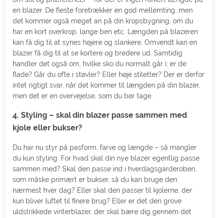
en blazer. De fleste foretrækker en god mellemting, men
det kommer også meget an på din kropsbygning, om du
har en kort overkrop, lange ben etc. Længden på blazeren
kan få dig til at synes højere og slankere. Omvendt kan en
blazer få dig til at se kortere og bredere ud. Samtidig
handler det også om, hvilke sko du normalt går i; er de
flade? Går du ofte i støvler? Eller høje stiletter? Der er derfor
intet rigtigt svar, når det kommer til længden på din blazer,
men det er en overvejelse, som du bør tage.
4. Styling – skal din blazer passe sammen med
kjole eller bukser?
Du har nu styr på pasform, farve og længde – så mangler
du kun styling. For hvad skal din nye blazer egentlig passe
sammen med? Skal den passe ind i hverdagsgarderoben,
som måske primært er bukser, så du kan bruge den
nærmest hver dag? Eller skal den passer til kjolerne, der
kun bliver luftet til finere brug? Eller er det den grove
uldstrikkede vinterblazer, der skal bære dig gennem det