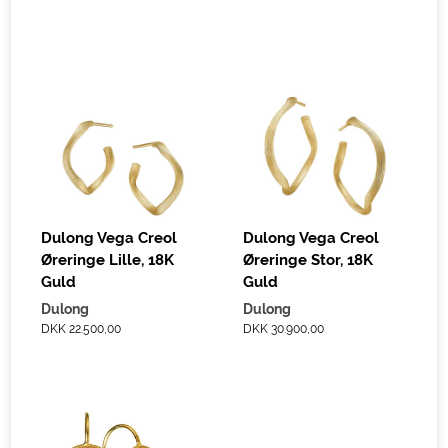
Dulong Vega Creol
Dulong Vega Creol
Øreringe Lille, 18K
Øreringe Stor, 18K
Guld
Guld
Dulong
Dulong
DKK 22.500,00
DKK 30.900,00