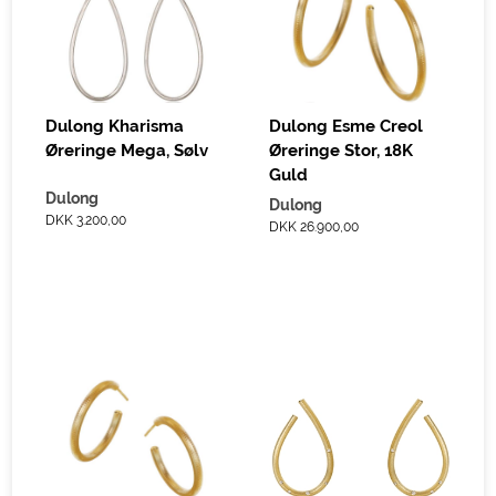
Dulong Kharisma
Dulong Esme Creol
Øreringe Mega, Sølv
Øreringe Stor, 18K
Guld
Dulong
Dulong
DKK 3.200,00
DKK 26.900,00