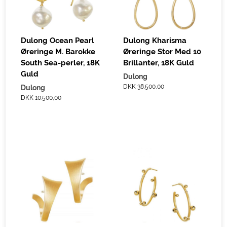
Dulong Ocean Pearl
Dulong Kharisma
Øreringe M. Barokke
Øreringe Stor Med 10
South Sea-perler, 18K
Brillanter, 18K Guld
Guld
Dulong
DKK 38.500,00
Dulong
DKK 10.500,00