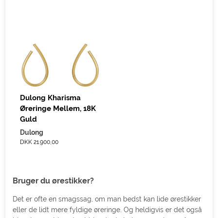
Dulong Kharisma
Øreringe Mellem, 18K
Guld
Dulong
DKK 21.900,00
Bruger du ørestikker?
Det er ofte en smagssag, om man bedst kan lide ørestikker
eller de lidt mere fyldige øreringe. Og heldigvis er det også