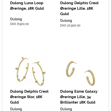
Dulong Luna Loop
Dulong Delphis Creol
Øreringe, 18K Guld
Øreringe Lille, 18K
Guld
Dulong
Dulong
DKK 8.900,00
DKK 20.900,00
Dulong Delphis Creol
Dulong Esme Galaxy
Øreringe Stor, 18K
Øreringe Lille, 34
Guld
Brillianter 18K Guld
Dulong
Dulong