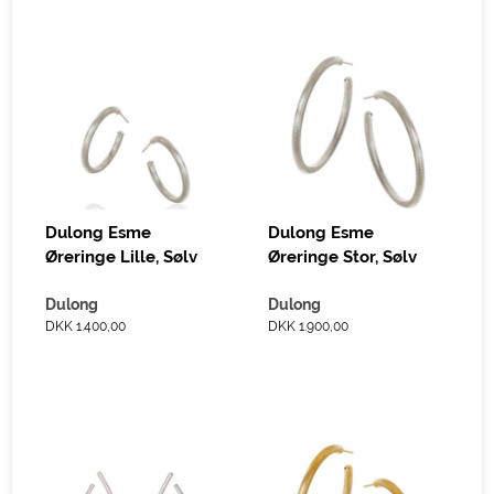
Dulong Esme
Dulong Esme
Øreringe Lille, Sølv
Øreringe Stor, Sølv
Dulong
Dulong
DKK 1.400,00
DKK 1.900,00