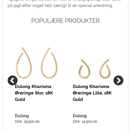
på jagt efter noget helt særligt til en special anledning.
POPULÆRE PRODUKTER
Dulong Kharisma
Dulong Kharisma
Øreringe Stor, 18K
Øreringe Lille, 18K
Guld
Guld
Dulong
Dulong
DKK 29.900,00
DKK 14.900,00