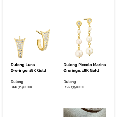
Dulong Luna
Dulong Piccolo Marina
Øreringe, 18K Guld
Øreringe, 18K Guld
Dulong
Dulong
DKK 36.900,00
DKK 13.500,00