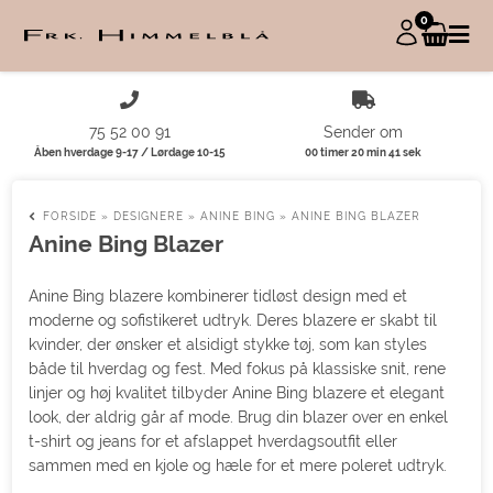
0
75 52 00 91
Sender om
Åben hverdage 9-17 / Lørdage 10-15
00 timer 20 min 41 sek
FORSIDE
»
DESIGNERE
»
ANINE BING
»
ANINE BING BLAZER
Anine Bing Blazer
Anine Bing blazere kombinerer tidløst design med et
moderne og sofistikeret udtryk. Deres blazere er skabt til
kvinder, der ønsker et alsidigt stykke tøj, som kan styles
både til hverdag og fest. Med fokus på klassiske snit, rene
linjer og høj kvalitet tilbyder Anine Bing blazere et elegant
look, der aldrig går af mode. Brug din blazer over en enkel
t-shirt og jeans for et afslappet hverdagsoutfit eller
sammen med en kjole og hæle for et mere poleret udtryk.