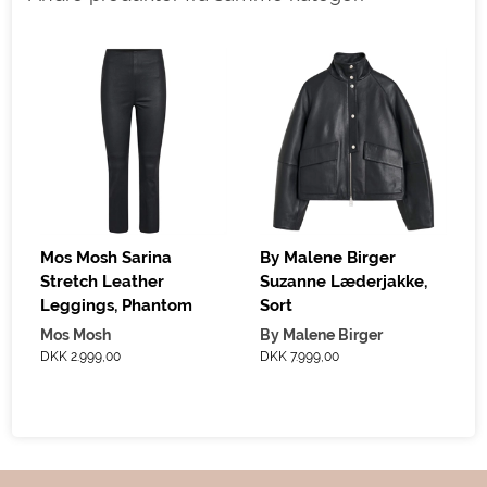
Mos Mosh Sarina
By Malene Birger
Stretch Leather
Suzanne Læderjakke,
Leggings, Phantom
Sort
Mos Mosh
By Malene Birger
DKK 2.999,00
DKK 7.999,00
D