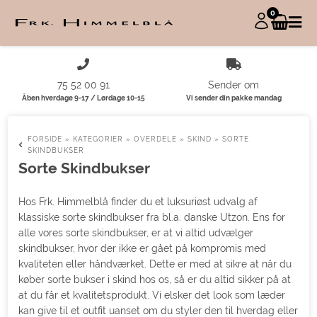
0
75 52 00 91
Sender om
Åben hverdage 9-17 / Lørdage 10-15
Vi sender din pakke mandag
FORSIDE
»
KATEGORIER
»
OVERDELE
»
SKIND
»
SORTE
SKINDBUKSER
Sorte Skindbukser
Hos Frk. Himmelblå finder du et luksuriøst udvalg af
klassiske sorte skindbukser fra bl.a. danske Utzon. Ens for
alle vores sorte skindbukser, er at vi altid udvælger
skindbukser, hvor der ikke er gået på kompromis med
kvaliteten eller håndværket. Dette er med at sikre at når du
køber sorte bukser i skind hos os, så er du altid sikker på at
at du får et kvalitetsprodukt. Vi elsker det look som læder
kan give til et outfit uanset om du styler den til hverdag eller