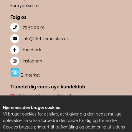
Fortrydelsesret
Følg os
75 52 00 91
info@frk-himmelblaa.dk
Facebook
Instagram
E-mærket
Tilmeld dig vores nye kundeklub
Optjen point på alle dine køb
Fødselsdagsgave hvert år, fra os til dig
Hjemmesiden bruger cookies
Dine point udløber aldrig
Vi bruger cookies for at sikre, at vi giver dig den bedst mulige
Adgang til eksklusive tilbud før alle andre
oplevelse, så vi kan forbedre den både for dig og for andre.
Bare ren forkælelse
Cookies bruges primært til trafikmåling og optimering af sidens