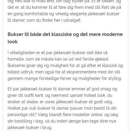
dig helt klar til hvad end, din dag byder på. Ét er sikkert, og
det er, at du kommer til at føre dig frem med stil iført de på
én gang komfortable og virkelig elegante jakkesæt-bukser
til damer, som du finder her i udvalget.
Bukser til både det klassiske og det mere moderne
look
I virkeligheden er et par jakkesæt-bukser slet ikke så
formelle, som de måske kan se ud ved første øjekast.
Bukserne giver dig rig mulighed for at gå efter et klassisk og
tidløst udtryk, men også for at eksperimentere med din stil
gennem mange forskellige farver og muligheder for styling.
Et par jakkesæt-bukser til damer emmer af god smag og
giver dit outfit kant, og nærmest uanset hvilket look, du
ønsker at skabe, er vores jakkesæt-bukser et godt valg.
Hvilket par suit-bukser til damer passer mon bedst til din
personlige stil? Vælg blandt flere modeller online, og læg
din bestilling i dag, så du inden længe kan tage dine nye
jakkesæt-bukser i brug.