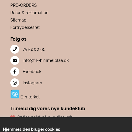
PRE-ORDERS
Retur & reklamation
Sitemap
Fortrydelsesret
Følg os
75 52 00 91
info@frk-himmelblaa.dk
Facebook
Instagram
E-mærket
Tilmeld dig vores nye kundeklub
Optjen point på alle dine køb
Fødselsdagsgave hvert år, fra os til dig
Hjemmesiden bruger cookies
Dine point udløber aldrig