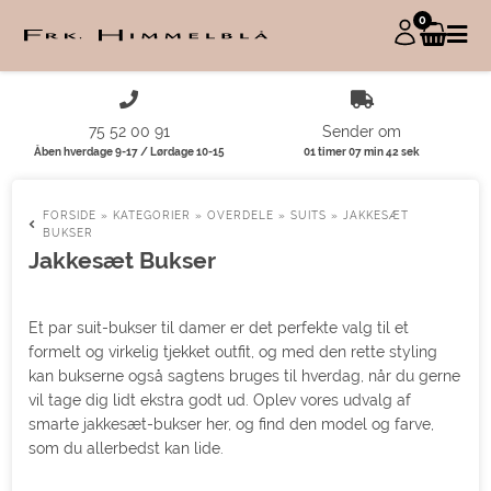
0
75 52 00 91
Sender om
Åben hverdage 9-17 / Lørdage 10-15
01 timer 07 min 41 sek
FORSIDE
»
KATEGORIER
»
OVERDELE
»
SUITS
»
JAKKESÆT
BUKSER
Jakkesæt Bukser
Et par suit-bukser til damer er det perfekte valg til et
formelt og virkelig tjekket outfit, og med den rette styling
kan bukserne også sagtens bruges til hverdag, når du gerne
vil tage dig lidt ekstra godt ud. Oplev vores udvalg af
smarte jakkesæt-bukser her, og find den model og farve,
som du allerbedst kan lide.