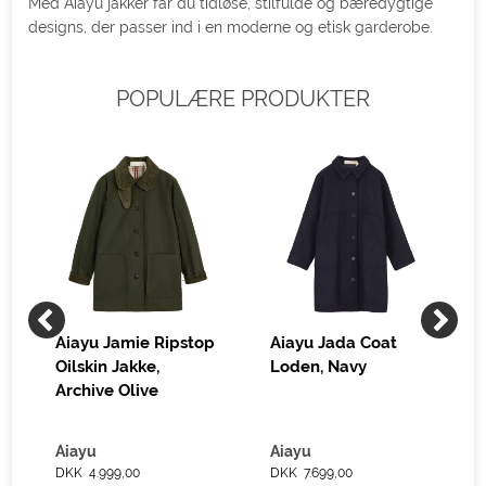
Med Aiayu jakker får du tidløse, stilfulde og bæredygtige
designs, der passer ind i en moderne og etisk garderobe.
POPULÆRE PRODUKTER
Aiayu Jamie Ripstop
Aiayu Jada Coat
Oilskin Jakke,
Loden, Navy
Archive Olive
Aiayu
Aiayu
DKK 4.999,00
DKK 7.699,00