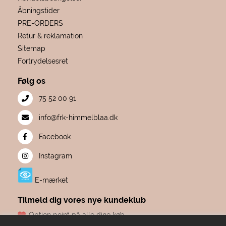
Åbningstider
PRE-ORDERS
Retur & reklamation
Sitemap
Fortrydelsesret
Følg os
75 52 00 91
info@frk-himmelblaa.dk
Facebook
Instagram
E-mærket
Tilmeld dig vores nye kundeklub
Optjen point på alle dine køb