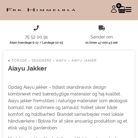
0
75 52 00 91
Sender om
Åben hverdage 9-17 / Lørdage 10-15
01 timer 47 min 42 sek
FORSIDE
»
DESIGNERE
»
AIAYU
»
AIAYU JAKKER
Aiayu Jakker
Opdag Aiayu jakker – tidløst skandinavisk design
kombineret med bæredygtige materialer og høj kvalitet.
Aiayu jakker fremstilles i naturlige materialer som økologisk
bomuld, hør, cashmere og lamauld, hvilket sikrer både
komfort og holdbarhed. Brandet samarbejder med lokale
håndværkere i Bolivia for at sikre ansvarlig produktion og et
etisk valg til garderoben.