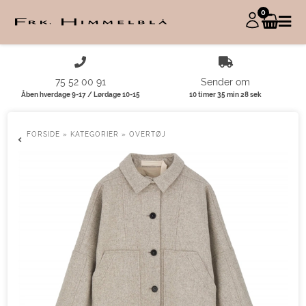
0
75 52 00 91
Sender om
Åben hverdage 9-17 / Lørdage 10-15
10 timer 35 min 28 sek
FORSIDE
»
KATEGORIER
»
OVERTØJ