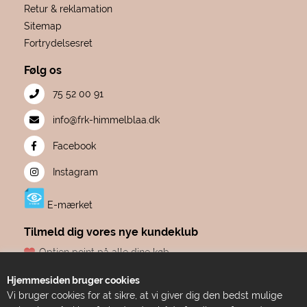
Retur & reklamation
Sitemap
Fortrydelsesret
Følg os
75 52 00 91
info@frk-himmelblaa.dk
Facebook
Instagram
E-mærket
Tilmeld dig vores nye kundeklub
Optjen point på alle dine køb
Fødselsdagsgave hvert år, fra os til dig
Hjemmesiden bruger cookies
Dine point udløber aldrig
Vi bruger cookies for at sikre, at vi giver dig den bedst mulige
Adgang til eksklusive tilbud før alle andre