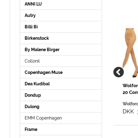
ANNI LU
Autry
Billi Bi
Birkenstock
By Malene Birger
Collonil
Copenhagen Muse
Dea Kudibal
Velvet
Wolford Luxe 9
Wolfor
0 Duo Pack,
Strømpebukser, Gobi
20 Com
Dondup
Gobi (3
Wolford
Wolfor
Dulong
9,00
DKK 225,00
DKK 
EMM Copenhagen
Frame