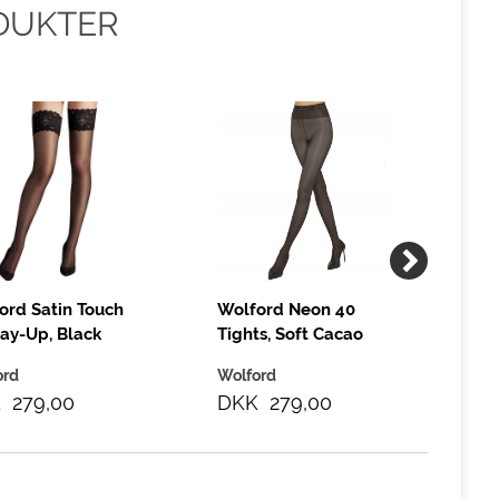
DUKTER
ord Satin Touch
Wolford Neon 40
Wo
tay-Up, Black
Tights, Soft Cacao
20 
Bl
ord
Wolford
Wo
 279,00
DKK 279,00
DK