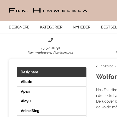
DESIGNERE
KATEGORIER
NYHEDER
BESTSE
75 52 00 91
Åben hverdage 9-17 / Lørdage 10-15
FORSIDE
Designere
Wolfo
Allude
Hos Frk. Hi
Apair
i de flotte 
Aiayu
Derudover ko
de kolde må
Anine Bing