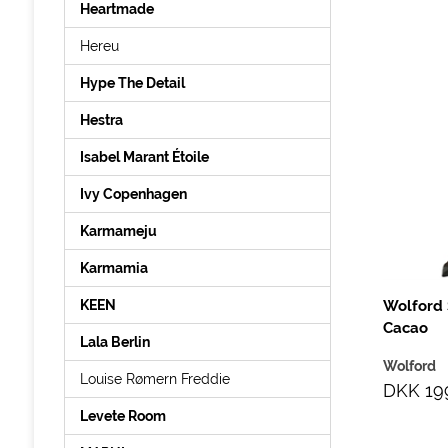
Heartmade
Hereu
Hype The Detail
Hestra
Isabel Marant Étoile
Ivy Copenhagen
Karmameju
Karmamia
Wolford 
KEEN
Cacao
Lala Berlin
Wolford
Louise Rømern Freddie
DKK 19
Levete Room