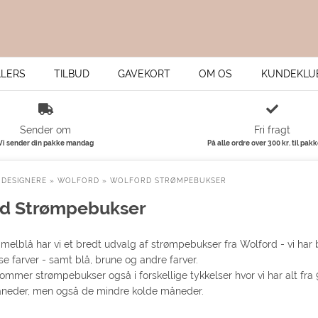
LLERS
TILBUD
GAVEKORT
OM OS
KUNDEKLU
Sender om
Fri fragt
Vi sender din pakke mandag
På alle ordre over 300 kr. til pak
»
DESIGNERE
»
WOLFORD
»
WOLFORD STRØMPEBUKSER
rd Strømpebukser
mmelblå har vi et bredt udvalg af strømpebukser fra Wolford - vi h
lyse farver - samt blå, brune og andre farver.
mmer strømpebukser også i forskellige tykkelser hvor vi har alt fra 9
neder, men også de mindre kolde måneder.