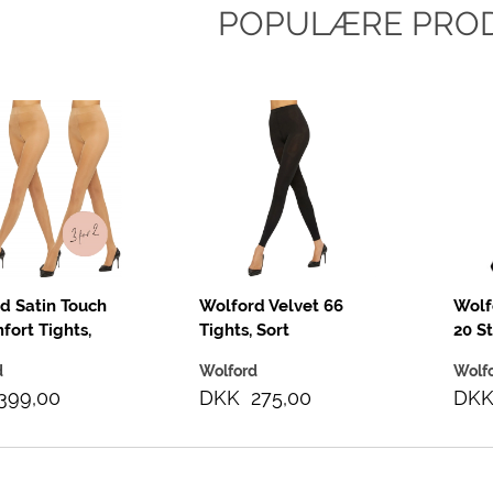
POPULÆRE PRO
d Satin Touch
Wolford Velvet 66
Wolf
fort Tights,
Tights, Sort
20 S
 For 2)
d
Wolford
Wolf
399,00
DKK 275,00
DKK