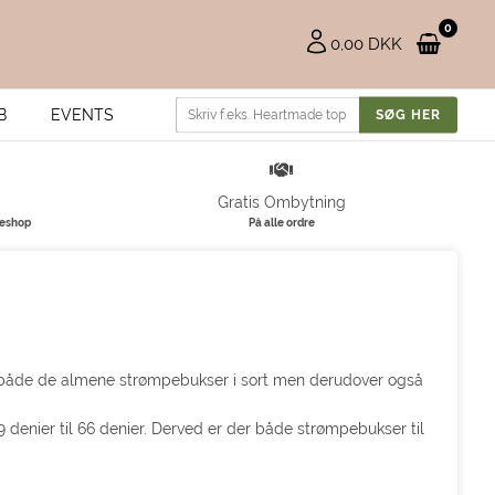
0
0,00 DKK
B
EVENTS
Gratis Ombytning
keshop
På alle ordre
ar både de almene strømpebukser i sort men derudover også
 denier til 66 denier. Derved er der både strømpebukser til