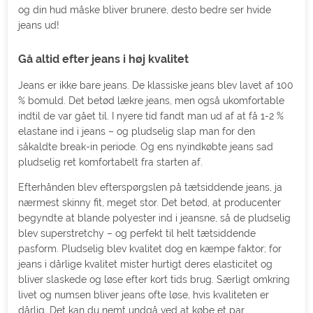
og din hud måske bliver brunere, desto bedre ser hvide
jeans ud!
Gå altid efter jeans i høj kvalitet
Jeans er ikke bare jeans. De klassiske jeans blev lavet af 100
% bomuld. Det betød lækre jeans, men også ukomfortable
indtil de var gået til. I nyere tid fandt man ud af at få 1-2 %
elastane ind i jeans – og pludselig slap man for den
såkaldte break-in periode. Og ens nyindkøbte jeans sad
pludselig ret komfortabelt fra starten af.
Efterhånden blev efterspørgslen på tætsiddende jeans, ja
nærmest skinny fit, meget stor. Det betød, at producenter
begyndte at blande polyester ind i jeansne, så de pludselig
blev superstretchy – og perfekt til helt tætsiddende
pasform. Pludselig blev kvalitet dog en kæmpe faktor; for
jeans i dårlige kvalitet mister hurtigt deres elasticitet og
bliver slaskede og løse efter kort tids brug. Særligt omkring
livet og numsen bliver jeans ofte løse, hvis kvaliteten er
dårlig. Det kan du nemt undgå ved at købe et par