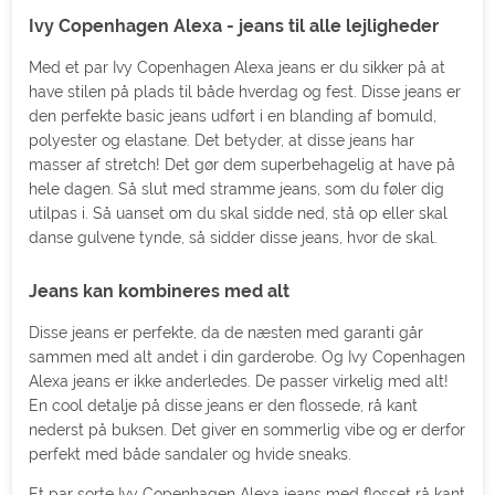
Ivy Copenhagen Alexa - jeans til alle lejligheder
Med et par Ivy Copenhagen Alexa jeans er du sikker på at
have stilen på plads til både hverdag og fest. Disse jeans er
den perfekte basic jeans udført i en blanding af bomuld,
polyester og elastane. Det betyder, at disse jeans har
masser af stretch! Det gør dem superbehagelig at have på
hele dagen. Så slut med stramme jeans, som du føler dig
utilpas i. Så uanset om du skal sidde ned, stå op eller skal
danse gulvene tynde, så sidder disse jeans, hvor de skal.
Jeans kan kombineres med alt
Disse jeans er perfekte, da de næsten med garanti går
sammen med alt andet i din garderobe. Og Ivy Copenhagen
Alexa jeans er ikke anderledes. De passer virkelig med alt!
En cool detalje på disse jeans er den flossede, rå kant
nederst på buksen. Det giver en sommerlig vibe og er derfor
perfekt med både sandaler og hvide sneaks.
Et par sorte Ivy Copenhagen Alexa jeans med flosset rå kant