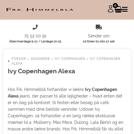
0
75 52 00 91
Sender om
Åben hverdage 9-17 / Lørdage 10-15
20 timer 02 min 26 sek
FORSIDE
»
DESIGNERE
»
IVY COPENHAGEN
»
IVY COPENHAGEN
ALEXA
Ivy Copenhagen Alexa
Hos Frk. Himmelblå forhandler vi lækre
Ivy Copenhagen
Alexa
jeans, der passer til alle lejligheder – hvad enten det
er en dag på kontoret, til festen eller besøg på café
sammen med dine bedste veninder. Udover Ivy
Copenhagen, så forhandler vi en lang række eksklusive
mærker bl.a. Mulberry, Max Mara, Dulong, Lala Berlin og en
masse andre lækre brands. Hos Frk. Himmelblå får du altid