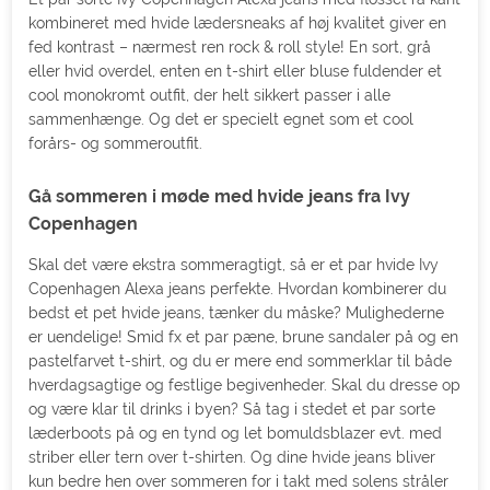
kombineret med hvide lædersneaks af høj kvalitet giver en
fed kontrast – nærmest ren rock & roll style! En sort, grå
eller hvid overdel, enten en t-shirt eller bluse fuldender et
cool monokromt outfit, der helt sikkert passer i alle
sammenhænge. Og det er specielt egnet som et cool
forårs- og sommeroutfit.
Gå sommeren i møde med hvide jeans fra Ivy
Copenhagen
Skal det være ekstra sommeragtigt, så er et par hvide Ivy
Copenhagen Alexa jeans perfekte. Hvordan kombinerer du
bedst et pet hvide jeans, tænker du måske? Mulighederne
er uendelige! Smid fx et par pæne, brune sandaler på og en
pastelfarvet t-shirt, og du er mere end sommerklar til både
hverdagsagtige og festlige begivenheder. Skal du dresse op
og være klar til drinks i byen? Så tag i stedet et par sorte
læderboots på og en tynd og let bomuldsblazer evt. med
striber eller tern over t-shirten. Og dine hvide jeans bliver
kun bedre hen over sommeren for i takt med solens stråler