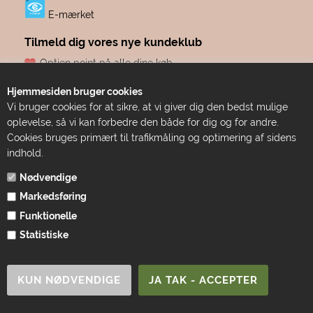
E-mærket
Tilmeld dig vores nye kundeklub
Optjen point på alle dine køb
Fødselsdagsgave hvert år, fra os til dig
Hjemmesiden bruger cookies
Dine point udløber aldrig
Vi bruger cookies for at sikre, at vi giver dig den bedst mulige
Adgang til eksklusive tilbud før alle andre
oplevelse, så vi kan forbedre den både for dig og for andre.
Bare ren forkælelse
Cookies bruges primært til trafikmåling og optimering af sidens
indhold.
TILMELD DIG HER
Nødvendige
Markedsføring
Funktionelle
Statistiske
1