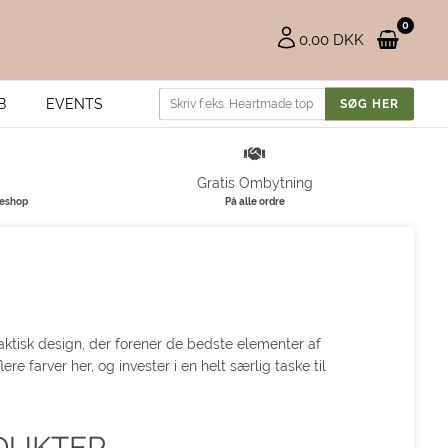
0
0,00 DKK
B
EVENTS
Gratis Ombytning
keshop
På alle ordre
ktisk design, der forener de bedste elementer af
e farver her, og invester i en helt særlig taske til
DUKTER