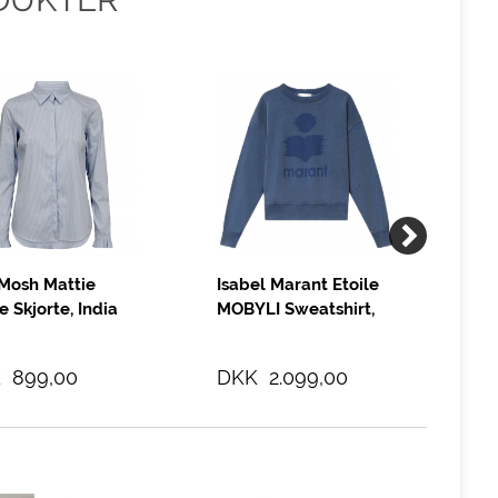
Mosh Mattie
Isabel Marant Etoile
By
e Skjorte, India
MOBYLI Sweatshirt,
Be
Indigo
So
 899,00
DKK 2.099,00
DK