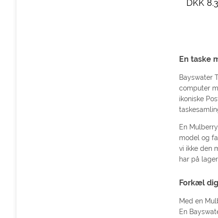
DKK 8.3
En taske m
Bayswater T
computer me
ikoniske Pos
taskesamli
En Mulberry 
model og far
vi ikke den 
har på lager
Forkæl dig
Med en Mulb
En Bayswater