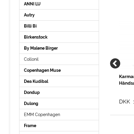
ANNI LU
Autry
Billi Bi
Birkenstock
By Malene Birger
Collonil
Copenhagen Muse
Pure 10
Max Mara Dede
Karma
Dea Kudibal
ort
Stretch Jersey T-shirt,
Hånds
Light Grey Melange
Dondup
9,00
DKK 699,00
DKK 
Dulong
EMM Copenhagen
Frame