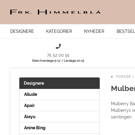
DESIGNERE
KATEGORIER
NYHEDER
BESTSE
75 52 00 91
Åben hverdage 9-17 / Lørdage 10-15
FORSIDE
Designere
Mulber
Allude
Mulberry Ba
Apair
Mulberrys ve
Aiayu
samlingen.
Anine Bing