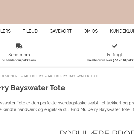
LLERS
TILBUD
GAVEKORT
OM OS
KUNDEKLU
Sender om
Fri fragt
Vi sender din pakke om:
På alle ordre over 300 kr. til pak
»
DESIGNERE
»
MULBERRY
»
MULBERRY BAYSWATER TOTE
ry Bayswater Tote
yswater Tote er den perfekte hverdagstaske skabt i et lækkert og pra
lkendte håndværk og engelske stil. Find Mulberry Bayswater Tote i fler
POPULÆRE PRO