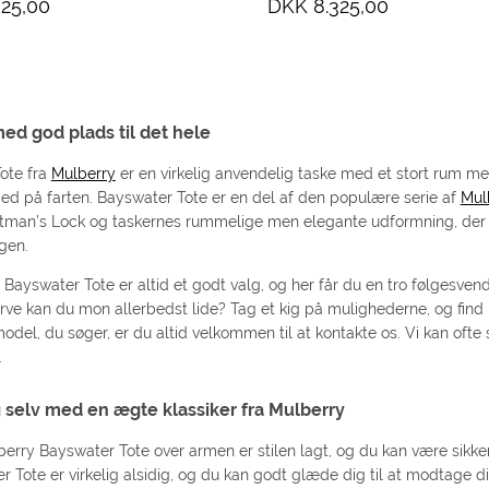
25,00
DKK 8.325,00
ed god plads til det hele
ote fra
Mulberry
er en virkelig anvendelig taske med et stort rum me
d på farten. Bayswater Tote er en del af den populære serie af
Mul
tman’s Lock og taskernes rummelige men elegante udformning, der gør
ngen.
Bayswater Tote er altid et godt valg, og her får du en tro følgesvend
ve kan du mon allerbedst lide? Tag et kig på mulighederne, og find hu
model, du søger, er du altid velkommen til at kontakte os. Vi kan oft
.
 selv med en ægte klassiker fra Mulberry
erry Bayswater Tote over armen er stilen lagt, og du kan være sikk
 Tote er virkelig alsidig, og du kan godt glæde dig til at modtage di