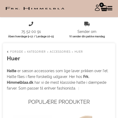
0
75 52 00 91
Sender om
Åben hverdage 9-17 / Lørdage 10-15
Vi sender din pakke mandag
FORSIDE
»
KATEGORIER
»
ACCESSORIES
»
HUER
Huer
Hatte
er sæson accessories som lige laver prikken over I'et.
Hatte fåes i flere forskellig udgaver. Her hos
Frk.
Himmelblaa.dk
har vi de mest klassiske hatte i dæmpede
farver. Som passer til enhver fashionista.
POPULÆRE PRODUKTER