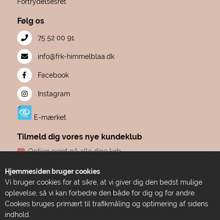
Fortrydelsesret
Følg os
75 52 00 91
info@frk-himmelblaa.dk
Facebook
Instagram
E-mærket
Tilmeld dig vores nye kundeklub
Optjen point på alle dine køb
Fødselsdagsgave hvert år, fra os til dig
Hjemmesiden bruger cookies
Dine point udløber aldrig
Vi bruger cookies for at sikre, at vi giver dig den bedst mulige
Adgang til eksklusive tilbud før alle andre
oplevelse, så vi kan forbedre den både for dig og for andre.
Bare ren forkælelse
Cookies bruges primært til trafikmåling og optimering af sidens
indhold.
TILMELD DIG HER