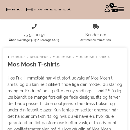
0
75 52 00 91
Sender om
Åben hverdage 9-17 / Lørdage 10-15
02 timer 06 min 01 sek
FORSIDE
»
DESIGNERE
»
MOS MOSH
»
MOS MOSH T-SHIRTS
Mos Mosh T-shirts
Hos Frk. Himmelblå har vi et stort udvalg af Mos Mosh t-
shirts, og du kan helt sikkert finde lige den model, du står og
mangler. Er du på udkig efter en ny yndlings t-shirt? Slå dig
løs blandt de mange forskellige fede designs, fits og farver,
der både passer til dine cool jeans, dine dress bukser og
under din favorit blazer. Kun fantasien sætter grænser, når
det handler om t-shirts, og hvis du vil have én, hvor du er
garanteret en flot pasform vask efter vask, et trendy print
og kvalitetsmaterialer, må du ikke gå glip af Mos Mosh.