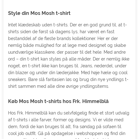
Style din Mos Mosh t-shirt
Intet klædeskab uden t-shirts. Der er en god grund til, at t-
shirts siden de først så dagens lys, har været en fast
bestanddel af de fleste brands kollektioner. Her er der
nemlig både mulighed for at lege med designet og skabe
uundværlige klassikere, der passer til det hele. Med andre
ord – din t-shirt kan styles på alle måder. Der er nemlig ikke
noget, en t-shirt ikke kan bruges til. Jeans, nederdel, under
din blazer og under din læderjakke. Med høje hæle og cool
sneakers. Bare slå fantasien løs og brug din nye yndlings t-
shirt sammen med alle dine øvrige yndlingsitems.
Køb Mos Mosh t-shirts hos Frk. Himmelblå
Hos Frk. Himmelblå kan du selvfølgelig finde et stort udvalg
af t-shirts i alle farver, former og designs. Vi er vilde med
dem, fordi de kan bruges til alt, fra søndag på sofaen til
cool job outfit. Gå på opdagelse i webshoppen og find din