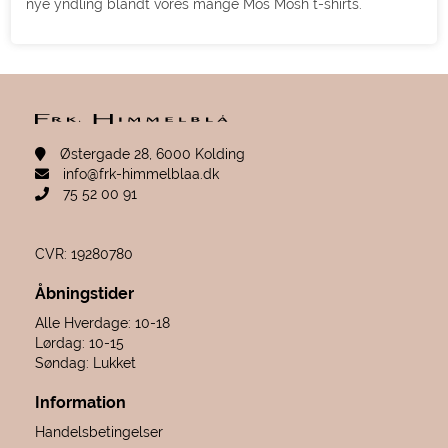
nye yndling blandt vores mange Mos Mosh t-shirts.
Østergade 28, 6000 Kolding
info@frk-himmelblaa.dk
75 52 00 91
CVR: 19280780
Åbningstider
Alle Hverdage: 10-18
Lørdag: 10-15
Søndag: Lukket
Information
Handelsbetingelser