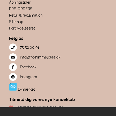
Åbningstider
PRE-ORDERS
Retur & reklamation
Sitemap
Fortrydelsesret
Følg os
75 52 00 91
info@frk-himmelblaa.dk
Facebook
Instagram
E-mærket
Tilmeld dig vores nye kundeklub
Optjen point på alle dine køb
Fødselsdagsgave hvert år, fra os til dig