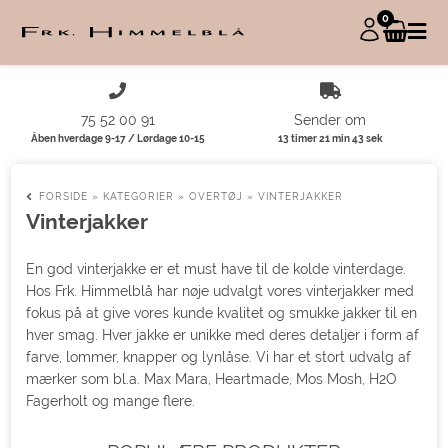
0
75 52 00 91
Sender om
Åben hverdage 9-17 / Lørdage 10-15
13 timer 21 min 43 sek
FORSIDE
»
KATEGORIER
»
OVERTØJ
»
VINTERJAKKER
Vinterjakker
En god vinterjakke er et must have til de kolde vinterdage.
Hos Frk. Himmelblå har nøje udvalgt vores vinterjakker med
fokus på at give vores kunde kvalitet og smukke jakker til en
hver smag. Hver jakke er unikke med deres detaljer i form af
farve, lommer, knapper og lynlåse. Vi har et stort udvalg af
mærker som bl.a. Max Mara, Heartmade, Mos Mosh, H2O
Fagerholt og mange flere.