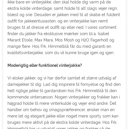
ikke bare en vinterjakke, den skal holde dig varm på de
ekstra kolde vinterdage, samt holde til alt slags vejer regn,
blæst og sne. Desuden er jakken med til at skabe et fuldent
outfit for jakkeentusiasten, og en vinterjakke kan nemt
bruges til at dresse et outfit op eller ned. I vores sortiment
finder du jakker fra eksklusive mærker som bl.a. Isabel
Marant Etoile, Max Mara, Mos Mosh og H2O Fagerholt og
mange flere. Hos Frk. Himmelblå får du med garanti en
kvalitetsvinterjakke, som du vil kunne bruge igen og igen.
Moderigtig eller funktionel vinterjakke?
Vi elsker jakker, og vi har derfor samlet et større udvalg af
damejakker til dig. Lad dig inspirere til fornyelse og find den
helt rigtige jakke til gardaroben hos Frk. Himmelblå til den
kommende vintersæson. Nogen vinterjakker og frakker kan i
højgrad holde til mere vinterkulde og vejer end andre. Det
handler om behov og smagspræferencer, ønsker man en
mere let og elegant jakke eller noget mere sporty som kan
bruges mere aktivt på de ekstra kolde vinterdage. Hos Frk.
Himmelblå har vi udvalgt vores jakker og frakker så de