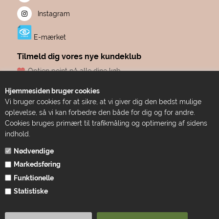
Instagram
E-mærket
Tilmeld dig vores nye kundeklub
Optjen point på alle dine køb
Fødselsdagsgave hvert år, fra os til dig
Hjemmesiden bruger cookies
Dine point udløber aldrig
Vi bruger cookies for at sikre, at vi giver dig den bedst mulige
Adgang til eksklusive tilbud før alle andre
oplevelse, så vi kan forbedre den både for dig og for andre.
Bare ren forkælelse
Cookies bruges primært til trafikmåling og optimering af sidens
indhold.
TILMELD DIG HER
Nødvendige
Markedsføring
Funktionelle
Statistiske
1