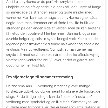
Anni Lu smykkerne er de perfekte smykker til den
uhøjtidelige og afslappede laid back stil, der lugter af lange
sommerdage på stranden, rejser og gode minder med
vennerne. Man kan næsten sige, at smykkerne ligner sådan
nogle, som man drømmer om at finde i en lille butik ved
stranden på den anden side af verden. Men du kan sagtens
få netop den positive stil herhjemme i Danmark, også når
azurblå bølger og solskin synes længst væk. Kombiner de
legende perlesmykker med tynde halskæder og finde dine
yndlings Anni Lu vedhæng. Og husk, at man gerne må
snyde lidt med selvbruneren, når det danske efterårsvej og
vinterkulden venter forude. Vi lover, at det er garanti for
godt humør i en kold tid.
Fra stjernetegn til sommerstemning
De fine små Anni Lu vedhæng breder sig over mange
forskellige udtryk, og du kan nemt kombinere de forskellige
slags. Er du til stjernetegn, kan du finde de fineste små
vedhæng med symbolet og en lille sten. Samme type kan
du finde med forbogstaver, der er lavet som små rektangler