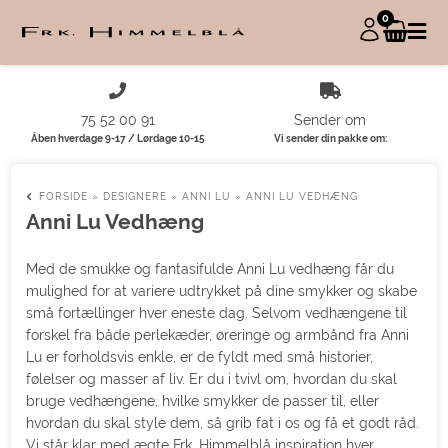
0
75 52 00 91
Sender om
Åben hverdage 9-17 / Lørdage 10-15
Vi sender din pakke om:
FORSIDE
»
DESIGNERE
»
ANNI LU
»
ANNI LU VEDHÆNG
Anni Lu Vedhæng
Med de smukke og fantasifulde Anni Lu vedhæng får du
mulighed for at variere udtrykket på dine smykker og skabe
små fortællinger hver eneste dag. Selvom vedhængene til
forskel fra både perlekæder, øreringe og armbånd fra Anni
Lu er forholdsvis enkle, er de fyldt med små historier,
følelser og masser af liv. Er du i tvivl om, hvordan du skal
bruge vedhængene, hvilke smykker de passer til, eller
hvordan du skal style dem, så grib fat i os og få et godt råd.
Vi står klar med ægte Frk. Himmelblå inspiration hver