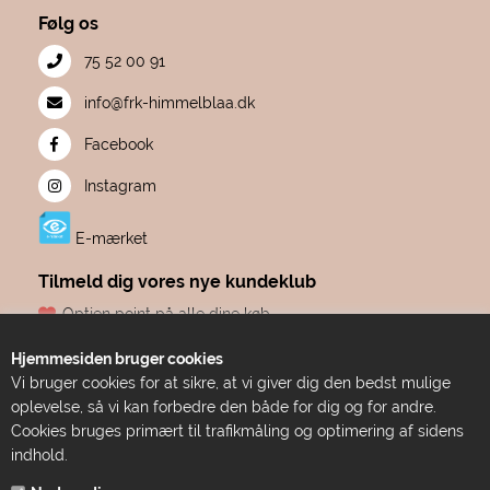
Følg os
75 52 00 91
info@frk-himmelblaa.dk
Facebook
Instagram
E-mærket
Tilmeld dig vores nye kundeklub
Optjen point på alle dine køb
Fødselsdagsgave hvert år, fra os til dig
Hjemmesiden bruger cookies
Dine point udløber aldrig
Vi bruger cookies for at sikre, at vi giver dig den bedst mulige
Adgang til eksklusive tilbud før alle andre
oplevelse, så vi kan forbedre den både for dig og for andre.
Bare ren forkælelse
Cookies bruges primært til trafikmåling og optimering af sidens
indhold.
TILMELD DIG HER