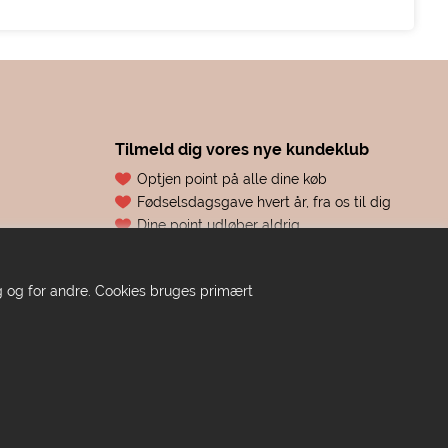
Tilmeld dig vores nye kundeklub
Optjen point på alle dine køb
Fødselsdagsgave hvert år, fra os til dig
Dine point udløber aldrig
Adgang til eksklusive tilbud før alle andre
Bare ren forkælelse
dig og for andre. Cookies bruges primært
TILMELD DIG HER