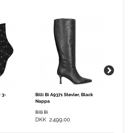
 3-
Billi Bi A9371 Støvler, Black
Bil
Nappa
Billi Bi
Bill
DKK 2.499,00
DK