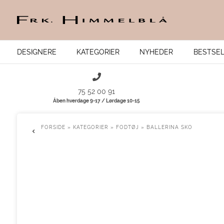
DESIGNERE
KATEGORIER
NYHEDER
BESTSE
75 52 00 91
Åben hverdage 9-17 / Lørdage 10-15
FORSIDE
»
KATEGORIER
»
FODTØJ
»
BALLERINA SKO