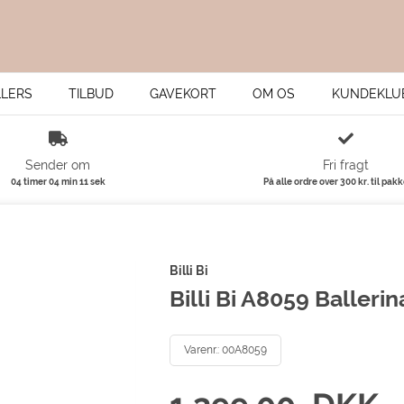
LLERS
TILBUD
GAVEKORT
OM OS
KUNDEKLU
Sender om
Fri fragt
04 timer 04 min 11 sek
På alle ordre over 300 kr. til pak
Billi Bi
Billi Bi A8059 Baller
Varenr.:
00A8059