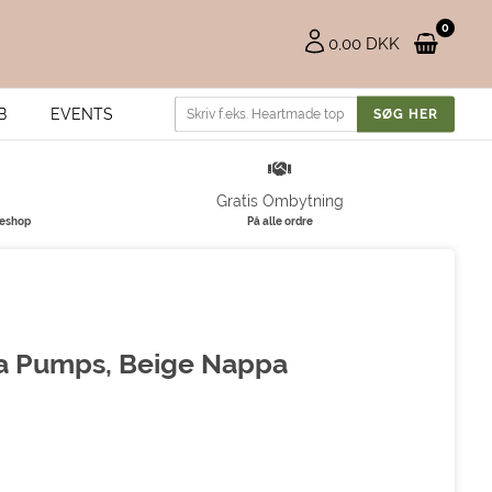
0
0,00 DKK
B
EVENTS
Gratis Ombytning
keshop
På alle ordre
ina Pumps, Beige Nappa