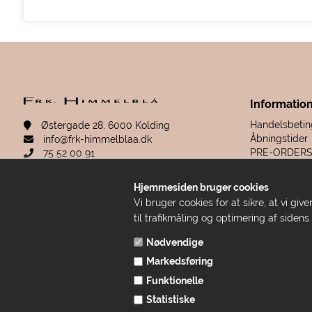
Informatio
Handelsbetin
Østergade 28, 6000 Kolding
Åbningstider
info@frk-himmelblaa.dk
PRE-ORDER
75 52 00 91
Retur & rekla
Sitemap
Hjemmesiden bruger cookies
Fortrydelsesr
CVR: 19280780
Vi bruger cookies for at sikre, at vi g
til trafikmåling og optimering af sidens
Åbningstider
Nødvendige
Alle Hverdage: 10-18
Lørdag: 10-15
Markedsføring
Søndag: Lukket
Funktionelle
Statistiske