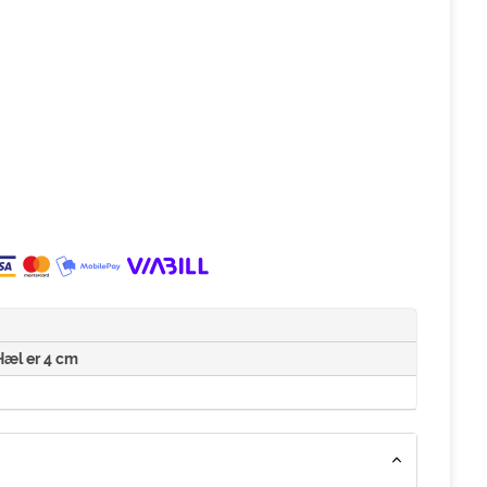
æl er 4 cm