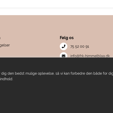
n
Følg os
gelser
75 52 00 91
S
info@frk-himmelblaa.dk
mation
Facebook
et
iver dig den bedst mulige oplevelse, så vi kan forbedre den både for 
Instagram
 indhold.
E-mærket