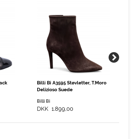
lack
Billi Bi A3595 Støvletter, T.Moro
Bil
Delizioso Suede
Pa
Billi Bi
Bill
DKK 1.899,00
DK