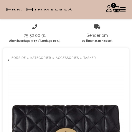
0
75 52 00 91
Sender om
Åben hverdage 9-17 / Lørdage 10-15
07 timer 31 min 11 sek
FORSIDE
»
KATEGORIER
»
ACCESSORIES
»
TASKER