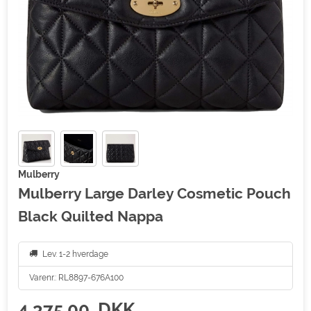
Mulberry
Mulberry Large Darley Cosmetic Pouch
Black Quilted Nappa
Lev. 1-2 hverdage
Varenr.:
RL8897-676A100
4.375,00
DKK