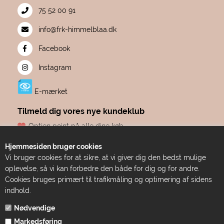
75 52 00 91
info@frk-himmelblaa.dk
Facebook
Instagram
E-mærket
Tilmeld dig vores nye kundeklub
Optjen point på alle dine køb
Fødselsdagsgave hvert år, fra os til dig
Hjemmesiden bruger cookies
Dine point udløber aldrig
Vi bruger cookies for at sikre, at vi giver dig den bedst mulige
Adgang til eksklusive tilbud før alle andre
oplevelse, så vi kan forbedre den både for dig og for andre.
Bare ren forkælelse
Cookies bruges primært til trafikmåling og optimering af sidens
indhold.
TILMELD DIG HER
Nødvendige
Markedsføring