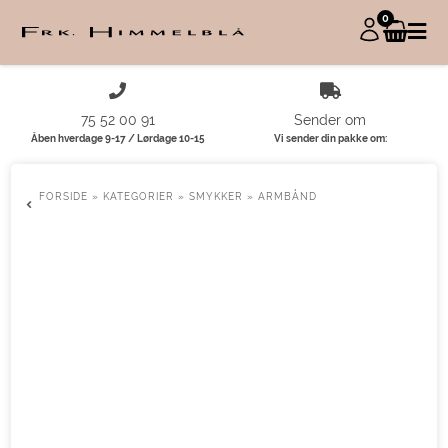
0
75 52 00 91
Sender om
Åben hverdage 9-17 / Lørdage 10-15
Vi sender din pakke om:
FORSIDE
»
KATEGORIER
»
SMYKKER
»
ARMBÅND