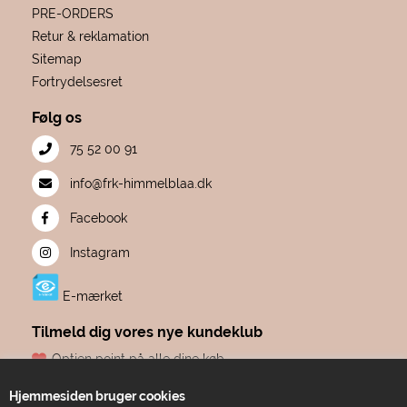
PRE-ORDERS
Retur & reklamation
Sitemap
Fortrydelsesret
Følg os
75 52 00 91
info@frk-himmelblaa.dk
Facebook
Instagram
E-mærket
Tilmeld dig vores nye kundeklub
Optjen point på alle dine køb
Fødselsdagsgave hvert år, fra os til dig
Hjemmesiden bruger cookies
Dine point udløber aldrig