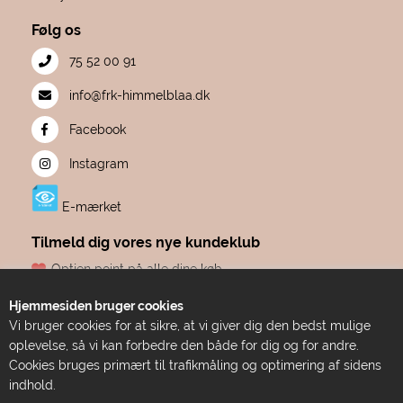
Følg os
75 52 00 91
info@frk-himmelblaa.dk
Facebook
Instagram
E-mærket
Tilmeld dig vores nye kundeklub
Optjen point på alle dine køb
Fødselsdagsgave hvert år, fra os til dig
Hjemmesiden bruger cookies
Dine point udløber aldrig
Vi bruger cookies for at sikre, at vi giver dig den bedst mulige
Adgang til eksklusive tilbud før alle andre
oplevelse, så vi kan forbedre den både for dig og for andre.
Bare ren forkælelse
Cookies bruges primært til trafikmåling og optimering af sidens
indhold.
TILMELD DIG HER