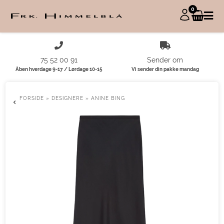
0
75 52 00 91
Sender om
Åben hverdage 9-17 / Lørdage 10-15
Vi sender din pakke mandag
FORSIDE
»
DESIGNERE
»
ANINE BING