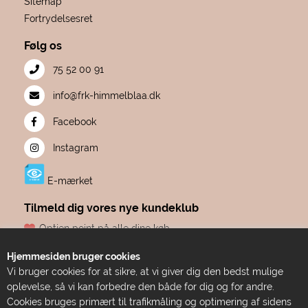
Sitemap
Fortrydelsesret
Følg os
75 52 00 91
info@frk-himmelblaa.dk
Facebook
Instagram
E-mærket
Tilmeld dig vores nye kundeklub
Optjen point på alle dine køb
Fødselsdagsgave hvert år, fra os til dig
Hjemmesiden bruger cookies
Dine point udløber aldrig
Vi bruger cookies for at sikre, at vi giver dig den bedst mulige
Adgang til eksklusive tilbud før alle andre
oplevelse, så vi kan forbedre den både for dig og for andre.
Bare ren forkælelse
Cookies bruges primært til trafikmåling og optimering af sidens