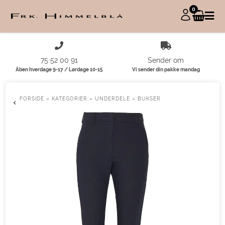
0
75 52 00 91
Sender om
Åben hverdage 9-17 / Lørdage 10-15
Vi sender din pakke mandag
FORSIDE
»
KATEGORIER
»
UNDERDELE
»
BUKSER