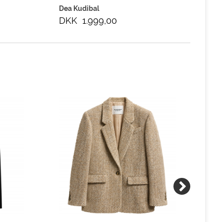
Dea Kudibal
Ani
DKK 1.999,00
DK