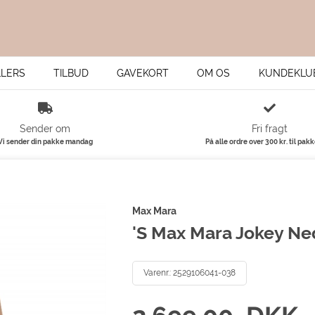
LLERS
TILBUD
GAVEKORT
OM OS
KUNDEKLU
Sender om
Fri fragt
Vi sender din pakke mandag
På alle ordre over 300 kr. til pak
Max Mara
'S Max Mara Jokey Ne
Varenr.:
2529106041-038