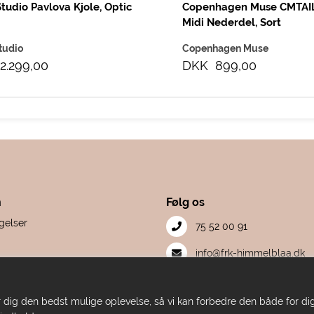
Studio Pavlova Kjole, Optic
Copenhagen Muse CMTAI
Midi Nederdel, Sort
tudio
Copenhagen Muse
2.299,00
DKK 899,00
n
Følg os
gelser
75 52 00 91
S
info@frk-himmelblaa.dk
mation
Facebook
et
iver dig den bedst mulige oplevelse, så vi kan forbedre den både for 
Instagram