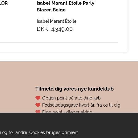
LOR
Isabel Marant Etoile Parly
FR
Blazer, Beige
Hv
Isabel Marant Étoile
Fr
DKK 4.349,00
DK
Tilmeld dig vores nye kundeklub
Optjen point på alle dine køb
Fødselsdagsgave hvert år, fra os til dig
Dine point udløber aldrig
Adgang til eksklusive tilbud før alle andre
Bare ren forkælelse
dig og for andre. Cookies bruges primært