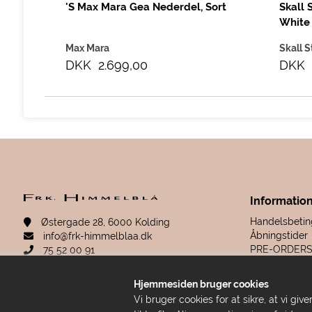
'S Max Mara Gea Nederdel, Sort
Skall 
White
Max Mara
Skall S
DKK 2.699,00
DKK 
Informatio
Handelsbetin
Østergade 28, 6000 Kolding
Åbningstider
info@frk-himmelblaa.dk
PRE-ORDER
75 52 00 91
Retur & rekla
Sitemap
Hjemmesiden bruger cookies
Fortrydelsesr
CVR: 19280780
Vi bruger cookies for at sikre, at vi g