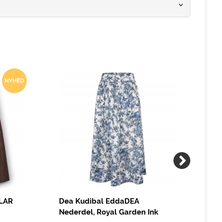
LAR
Dea Kudibal EddaDEA
Ani
Nederdel, Royal Garden Ink
So