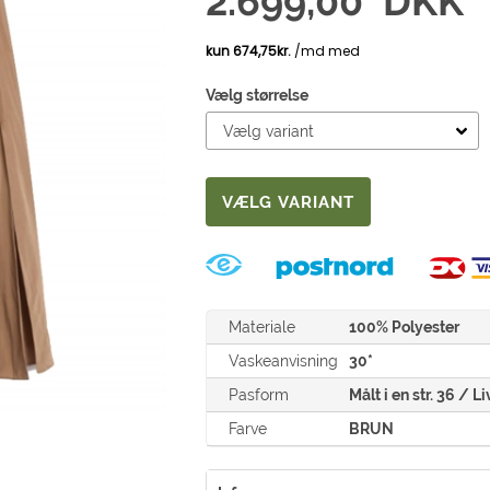
2.699,00
DKK
Vælg størrelse
Materiale
100% Polyester
Vaskeanvisning
30*
Pasform
Målt i en str. 36 / 
Farve
BRUN