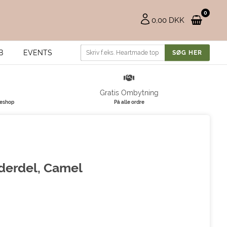
0
0,00 DKK
B
EVENTS
Gratis Ombytning
keshop
På alle ordre
derdel, Camel