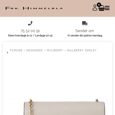
0
75 52 00 91
Sender om
Åben hverdage 9-17 / Lørdage 10-15
Vi sender din pakke mandag
FORSIDE
»
DESIGNERE
»
MULBERRY
»
MULBERRY DARLEY