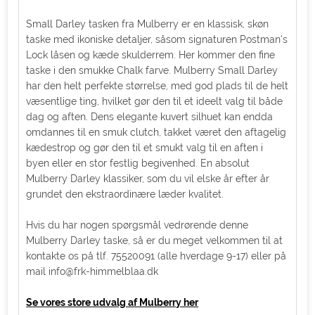
Small Darley tasken fra Mulberry er en klassisk, skøn
taske med ikoniske detaljer, såsom signaturen Postman's
Lock låsen og kæde skulderrem. Her kommer den fine
taske i den smukke Chalk farve. Mulberry Small Darley
har den helt perfekte størrelse, med god plads til de helt
væsentlige ting, hvilket gør den til et ideelt valg til både
dag og aften. Dens elegante kuvert silhuet kan endda
omdannes til en smuk clutch, takket været den aftagelig
kædestrop og gør den til et smukt valg til en aften i
byen eller en stor festlig begivenhed. En absolut
Mulberry Darley klassiker, som du vil elske år efter år
grundet den ekstraordinære læder kvalitet.
Hvis du har nogen spørgsmål vedrørende denne
Mulberry Darley taske, så er du meget velkommen til at
kontakte os på tlf. 75520091 (alle hverdage 9-17) eller på
mail info@frk-himmelblaa.dk
S
e vores store udvalg af Mulberry her