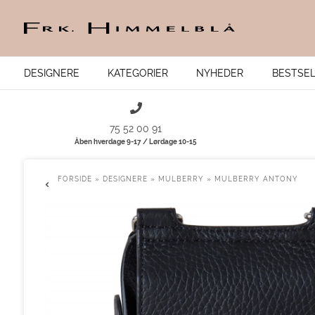
DESIGNERE
KATEGORIER
NYHEDER
BESTSE
75 52 00 91
Åben hverdage 9-17 / Lørdage 10-15
FORSIDE
»
DESIGNERE
»
MULBERRY
»
MULBERRY ANTONY