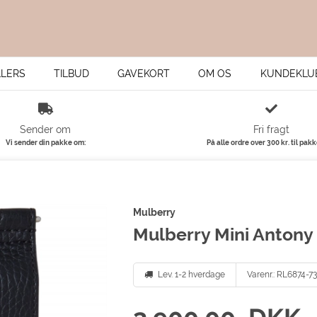
LLERS
TILBUD
GAVEKORT
OM OS
KUNDEKLU
Sender om
Fri fragt
Vi sender din pakke om:
På alle ordre over 300 kr. til pak
Mulberry
Mulberry Mini Antony
Varenr.:
Lev. 1-2 hverdage
RL6874-7