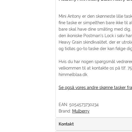
Mini Antony er den skønneste lille tas
fine taske er simpelthen bare ikke til a
bare skal have dine småting med dig, 
den ikoniske Postman's Lock i sølv ha
Heavy Grain skindkvalitet, der er utro
og tidløs go-to taske der kan følge di
Hvis du har nogen spørgsmål vedrøren
velkommen til at kontakte os på tlf. 7
himmelblaa.dk.
Se også vores andre skønne tasker fra
EAN: 5054573730234
Brand:
Mulberry
Kontakt