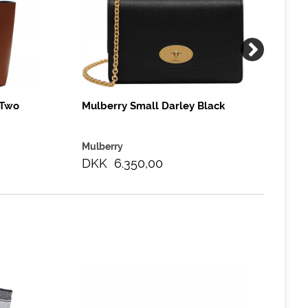
 Two
Mulberry Small Darley Black
Mu
Po
Mulberry
Mu
DKK 6.350,00
DK