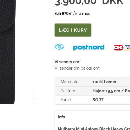
3.900,00
DKK
Vi sender om:
Vi sender din pakke om:
Materiale
100% Læder
Pasform
Højde: 19,5 cm / B
Farve
SORT
Info
Mulberry Mini Antony Black Heavy Gr