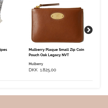
ripes
Mulberry Plaque Small Zip Coin
Mul
Pouch Oak Legacy NVT
To
Mulberry
Mu
DKK 1.825,00
DK