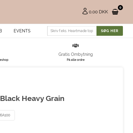
0
0,00 DKK
B
EVENTS
Gratis Ombytning
keshop
På alle ordre
 Black Heavy Grain
36A100