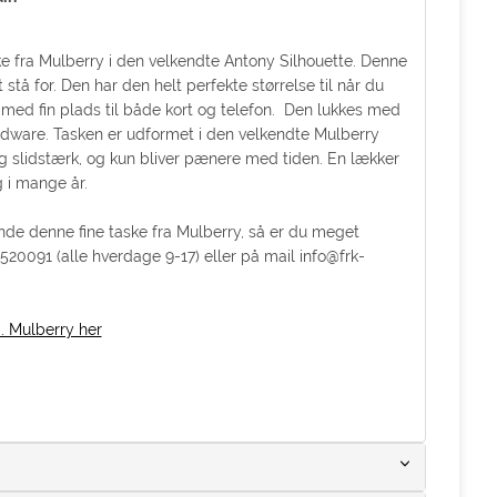
ke fra Mulberry i den velkendte Antony Silhouette. Denne
t stå for. Den har den helt perfekte størrelse til når du
med fin plads til både kort og telefon. Den lukkes med
rdware. Tasken er udformet i den velkendte Mulberry
lig slidstærk, og kun bliver pænere med tiden. En lækker
g i mange år.
de denne fine taske fra Mulberry, så er du meget
5520091 (alle hverdage 9-17) eller på mail info@frk-
. Mulberry her