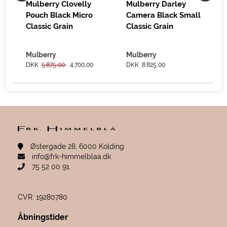
Mulberry Clovelly
Mulberry Darley
Pouch Black Micro
Camera Black Small
Classic Grain
Classic Grain
Mulberry
Mulberry
DKK
5.875,00
4.700,00
DKK 8.825,00
Østergade 28, 6000 Kolding
info@frk-himmelblaa.dk
75 52 00 91
CVR: 19280780
Åbningstider