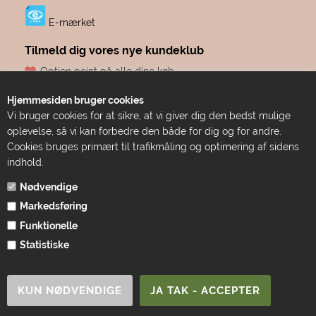
E-mærket
Tilmeld dig vores nye kundeklub
Optjen point på alle dine køb
Fødselsdagsgave hvert år, fra os til dig
Hjemmesiden bruger cookies
Dine point udløber aldrig
Vi bruger cookies for at sikre, at vi giver dig den bedst mulige
Adgang til eksklusive tilbud før alle andre
oplevelse, så vi kan forbedre den både for dig og for andre.
Bare ren forkælelse
Cookies bruges primært til trafikmåling og optimering af sidens
indhold.
TILMELD DIG HER
Nødvendige
Markedsføring
Funktionelle
Statistiske
1