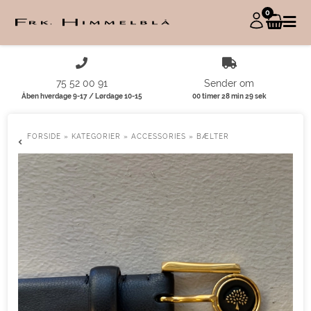
0
75 52 00 91
Sender om
Åben hverdage 9-17 / Lørdage 10-15
00 timer 28 min 29 sek
FORSIDE
»
KATEGORIER
»
ACCESSORIES
»
BÆLTER