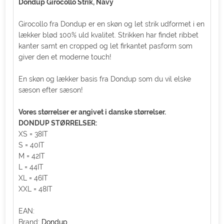
Dondup Girocollo Strik, Navy
Girocollo fra Dondup er en skøn og let strik udformet i en
lækker blød 100% uld kvalitet. Strikken har findet ribbet
kanter samt en cropped og let firkantet pasform som
giver den et moderne touch!
En skøn og lækker basis fra Dondup som du vil elske
sæson efter sæson!
Vores størrelser er angivet i danske størrelser.
DONDUP STØRRELSER:
XS = 38IT
S = 40IT
M = 42IT
L = 44IT
XL = 46IT
XXL = 48IT
EAN:
Brand:
Dondup