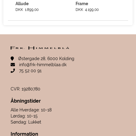
Allude
Frame
DKK 1.899,00
DKK 4.199,00
Østergade 28, 6000 Kolding
info@frk-himmelblaa.dk
75 52 00 91
CVR: 19280780
Åbningstider
Alle Hverdage: 10-18
Lørdag: 10-15
Søndag: Lukket
Information