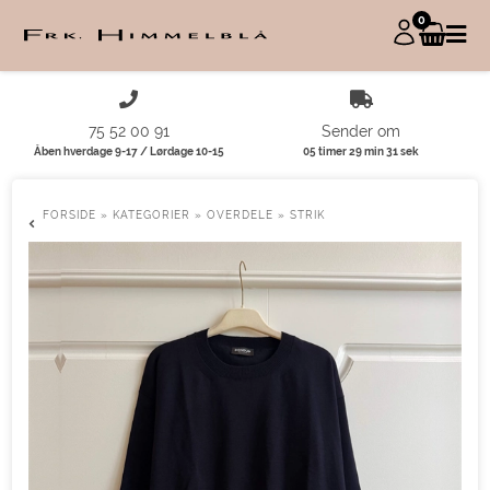
0
75 52 00 91
Sender om
Åben hverdage 9-17 / Lørdage 10-15
05 timer 29 min 31 sek
FORSIDE
»
KATEGORIER
»
OVERDELE
»
STRIK