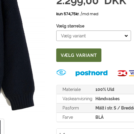
2.299,00
DKK
Vælg størrelse
Materiale
100% Uld
Vaskeanvisning
Håndvaskes
Pasform
Målt i str. S / Bre
Farve
BLÅ