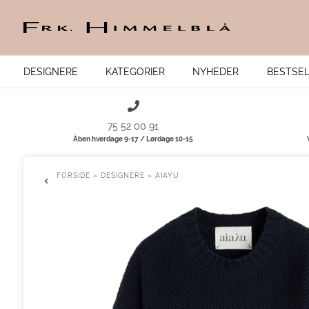
DESIGNERE
KATEGORIER
NYHEDER
BESTSE
75 52 00 91
Åben hverdage 9-17 / Lørdage 10-15
FORSIDE
»
DESIGNERE
»
AIAYU