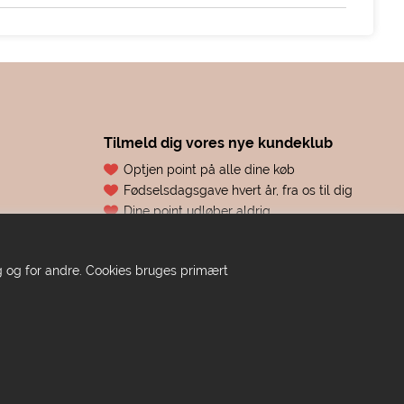
Tilmeld dig vores nye kundeklub
Optjen point på alle dine køb
Fødselsdagsgave hvert år, fra os til dig
Dine point udløber aldrig
Adgang til eksklusive tilbud før alle andre
Bare ren forkælelse
dig og for andre. Cookies bruges primært
TILMELD DIG HER