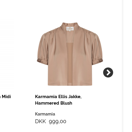
 Midi
Karmamia Ellis Jakke,
Kar
Hammered Blush
Mo
Karmamia
Ka
DKK 999,00
DK