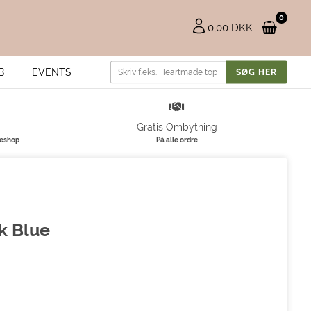
0
0,00 DKK
B
EVENTS
Gratis Ombytning
keshop
På alle ordre
ck Blue