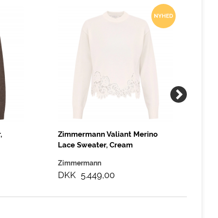
,
Zimmermann Valiant Merino
Zi
Lace Sweater, Cream
Lac
Zimmermann
Zi
DKK 5.449,00
DK