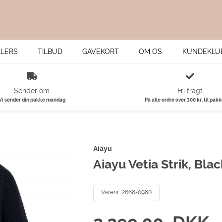
LLERS
TILBUD
GAVEKORT
OM OS
KUNDEKLU
Sender om
Fri fragt
Vi sender din pakke mandag
På alle ordre over 300 kr. til pak
Aiayu
Aiayu Vetia Strik, Bla
Varenr.:
2668-0980