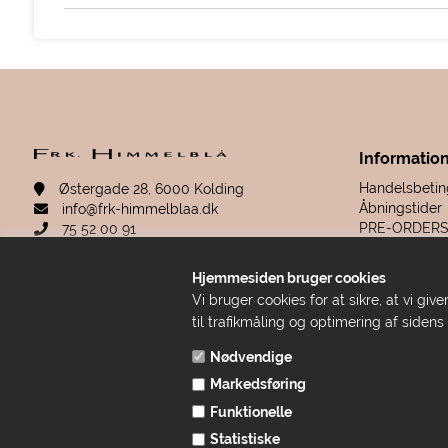
Informatio
Handelsbetin
Østergade 28, 6000 Kolding
Åbningstider
info@frk-himmelblaa.dk
PRE-ORDER
75 52 00 91
Retur & rekla
Sitemap
Hjemmesiden bruger cookies
Fortrydelsesr
CVR: 19280780
Vi bruger cookies for at sikre, at vi g
til trafikmåling og optimering af sidens
Åbningstider
Nødvendige
Alle Hverdage: 10-18
Lørdag: 10-15
Markedsføring
Søndag: Lukket
Funktionelle
Statistiske