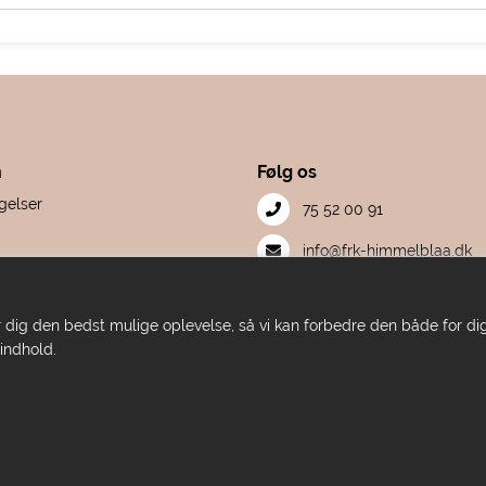
n
Følg os
gelser
75 52 00 91
S
info@frk-himmelblaa.dk
mation
Facebook
et
iver dig den bedst mulige oplevelse, så vi kan forbedre den både for 
Instagram
 indhold.
E-mærket